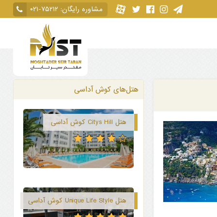
مشاوره رایگان:
۰۲۱-۷۵۲۱۲
هتل‌های کوش آداسی
هتل Citys Hill کوش آداسی
هتل Unique Life Style کوش آداسی