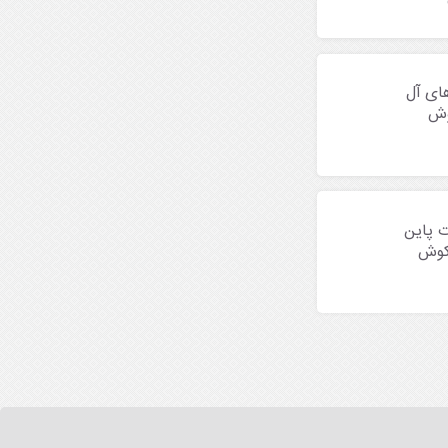
های آل
وش
ت پاین
کوش