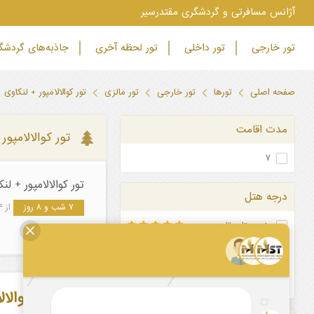
‫آژانس مسافرتی و گردشگری مقتدرسیر
تور خارجی
تور داخلی
تور لحظه آخری
جاذبه‌های گردش
صفحه اصلی
تورها
تور خارجی
تور مالزی
تور کوالالامپور + لنکاوی
مدت اقامت
تور کوالالامپور
۷
تور کوالالامپور + لنکاوی تابست
درجه هتل
۷ شب و ۸ روز
از ۲۴ مرداد ۱۴۰۵
پنج ستاره تاپ
ایران ایر تور
پنج ستاره
چهار ستاره
سه ستاره
درباره تور کوالال