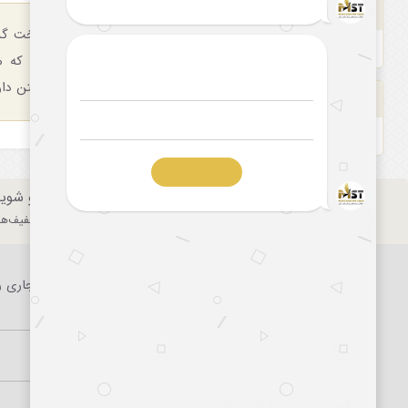
ایر لاین
وقتی در پایتخت گش
ایران ایر تور
آب و هوایی که من
گذاشتن و رفتن دارن
سرویس تور/هتل
B.B
در خبرنامه مقتدر سیر عضو شوی
عضویت در تلگرام
عضویت در اینستاگرام
دریافت تورهای لحظه آخری و تخفیف‌های
آدرس: تهران، بلوار میرداماد، خیابان حصاری، مجتمع تجاری را
طبقه همکف و اول
تلفن:
۰۲۱-۷۵۲۱۲
تلفن همراه:
۰۹۱۲۲۵۰۲۱۰۶