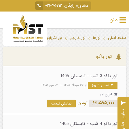
مشاوره رایگان:
۰۲۱-۷۵۲۱۲
منو
تور
صفحه اصلی
تورها
تور خارجی
تور آذربایجان
تور باکو
خارجی
تور
تور باکو
داخلی
تور باکو 3 شب - تابستان 1405
تور
۳ شب و ۴ روز
از ۲۶ مرداد ۱۴۰۵
۰۲ مهر ۱۴۰۵
لحظه
ایران ایر
آخری
۶۵٫۵۹۵٫۰۰۰
تومان
نمایش قیمت
جاذبه‌های
نمایش فیلترها
گردشگری
تور باکو 4 شب - تابستان 1405