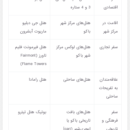
اقتصادی
3 و 4 ستاره
اقامت در
هتل‌های مرکز شهر
هتل جی دبلیو
مرکز شهر
باکو
ماریوت آبشرون
سفر تجاری
هتل‌های لوکس مرکز
هتل فیرمونت فلیم
شهر باکو
تاورز (Fairmont
Flame Towers)
علاقه‌مندان
هتل‌های ساحلی
هتل رامادا
به تفریحات
ساحلی
سفر
هتل‌های بافت
بوتیک ‌هتل تیترو
فرهنگی و
تاریخی باکو یا
تاریخی
ایچری‌شهر (İçəri