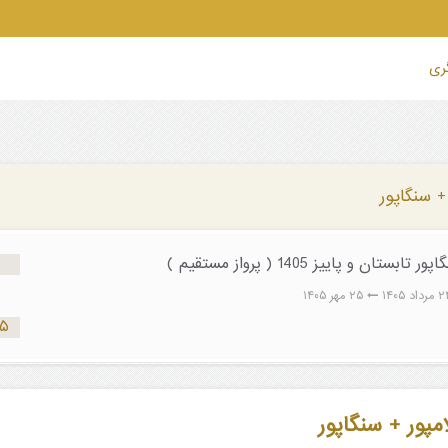
گری
 + سنگاپور
تان و پاییز 1405 ( پرواز مستقیم )
۲۵ مهر ۱۴۰۵
۵۴۵ د
امپور + سنگاپور