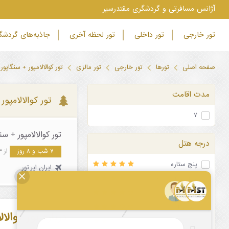
‫آژانس مسافرتی و گردشگری مقتدرسیر
تور خارجی
تور داخلی
تور لحظه آخری
جاذبه‌های گردش
صفحه اصلی
تورها
تور خارجی
تور مالزی
تور کوالالامپور + سنگاپور
مدت اقامت
تور کوالالامپور
۷
تور کوالالامپور + سنگاپور تابس
درجه هتل
۷ شب و ۸ روز
از ۲۴ مرداد ۱۴۰۵
پنج ستاره
ایران ایر تور
چهار ستاره تاپ
چهار ستاره
سه ستاره
درباره تور کوالال
دو ستاره