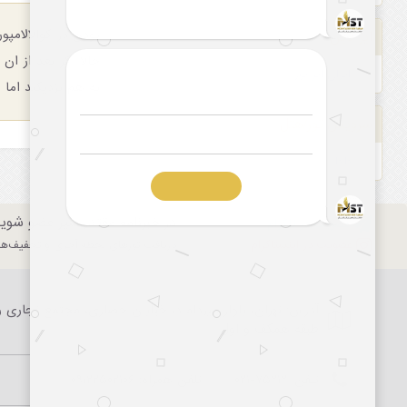
بودن در کوالالامپ
ایر لاین
حالا اگر بعد از ان
ایران ایر تور
به هم نزدیکند اما 
سرویس تور/هتل
B.B
در خبرنامه مقتدر سیر عضو شوی
عضویت در تلگرام
عضویت در اینستاگرام
دریافت تورهای لحظه آخری و تخفیف‌های
آدرس: تهران، بلوار میرداماد، خیابان حصاری، مجتمع تجاری را
طبقه همکف و اول
تلفن:
۰۲۱-۷۵۲۱۲
تلفن همراه:
۰۹۱۲۲۵۰۲۱۰۶