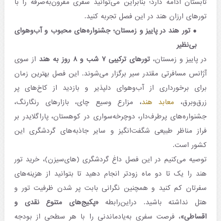
تابستان ادامه دارد؛ بنابراین می‌توانید سفری مقرون‌به‌صرفه را با
تورهای ارزان هند در این فصل تجربه کنید.
تور هند در پاییز و زمستان؛ جشنواره‌های محبوب و آب‌و‌هوای
بی‌نظیر
در پاییز و زمستان،
تورهای ترکیبی ۷ شب و ۸ روز به هند
از سوی
آژانس مسافرتی مقتدر سیر برگزار می‌شوند. این فصل بهترین زمان
برای برخورداری از آب‌وهوای دلپذیر و بازدید از کاخ‌های پر
زرق‌وبرق،
معابد هند
، مزارع وسیع چای، بازارهای رنگارنگ،
جشنواره‌های پرطرف‌دار، دوچرخه‌سواری در کوهستان، پاراگلایدر بر
فراز مناظر طبیعی شگفت‌انگیز و سایر جاذبه‌های گردشگری این
کشور است.
توصیه می‌کنیم در این فصل داغ گردشگری (های‌سیزن)، خرید تور
هند را یک تا دو ماه زودتر انجام دهید تا بتوانید از هزینه‌های
سفرتان کم کنید و همچنین نگرانی بابت پر شدن ظرفیت تور و
هتل نداشته باشید. دراین‌رابطه
«پکیج‌های متنوع نقدی و
اقساطی»
، فرصت سفری به‌یادماندنی را با هر سطحی از بودجه