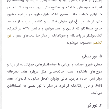
پاییزی از افق دره‌های زیبا و اینستاگرامی سریناگار، رودخانه‌های
اطراف، میوه‌های خشک و صنایع‌دستی این محدوده تا ابد در
خاطرتان خواهد ماند. ضمن اینکه قایق‌سواری در دریاچه مشهور
دال، گردش در باغ‌های مغولی نیشات و شالیمار، بازدید از مسجد
جامع سریناگار، تله کابین و اسب‌سواری و ماشین ATV در گلمرگ،
گشت‌وگذار در پاهالگام و سونامارگ از دیگر جذابیت‌های سفر با
تور
کشمیر
محسوب می‌شوند.
۵. تور بمبئی
بمبئی شهری جذاب و رویایی با چشم‌اندازهایی فوق‌العاده از دریا و
موج‌های باشکوه است. جاذبه‌هایی مثل دروازه هند، دبیرخانه
مهاراشترا، جاده مارین، مانی بهاوان (محل سکونت گاندی)، معبد
JAIN و بازار رنگارنگ کرافورد در سفر با تور بمبئی به استقبالتان
می‌آیند.
۶. تور گوا