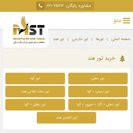
مشاوره رایگان:
۰۲۱-۷۵۲۱۲
منو
تور
صفحه اصلی
تورها
تور خارجی
تور هند
خارجی
تور
خرید تور هند
داخلی
تور دهلی
تور گوا
تور
لحظه
تور بمبئی + گوا
تور مثلث طلایی هند
آخری
تور دهلی + آگرا + جیپور + گوا
تور دهلی + گوا
جاذبه‌های
تور کشمیر هند
گردشگری