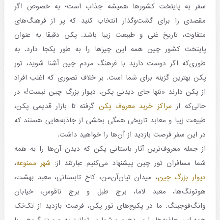
سفر به پایتخت کشورها همیشه جذاب است؛ به خصوص اگر
مقصدی را برای گشت‌وگذار انتخاب کنید که پر از فرهنگ‌های
متفاوت، تاریخ غنی و طبیعت زیبا باشد. پکن دقیقا به عنوان
پایتخت کشور چین همه این چیزها را به طور یکجا دارد. به
طوری‌که اگر دوست دارید با فرهنگ مردم چین آشنا شوید، تور
پکن بهترین گزینه برای شما است. بر خلاف تصوری که اغلب افراد
از پکن دارند «تنها جای دیدنی پکن، دیوار بزرگ چین نیست!» در
حالی‌که از
مراکز خرید معروف پکن
گرفته تا بازار قدیمی پکن،
طبیعت زیبا و معابد تاریخی همگی بخشی از جاذبه‌هایی هستند که
در این سفر فرصت بازدید از آن‌ها را خواهید داشت.
از جمله معروف‌ترین آثار باستانی پکن که دیدن آن‌ها را به همه
شما مسافران تور چین پیشنهاد می‌کنیم عبارتند از:
شهر ممنوعه
،
دیوار بزرگ چین
، میدان تیان‌آن‌من، کاخ تابستانی، معبد بهشت،
هوتونگ‌ها، معبد لاما، برج طبل و برج ناقوس، خیابان
وانگ‌فوجینگ. ما در پکیج‌های تور پکن، فرصت بازدید از تک‌تک