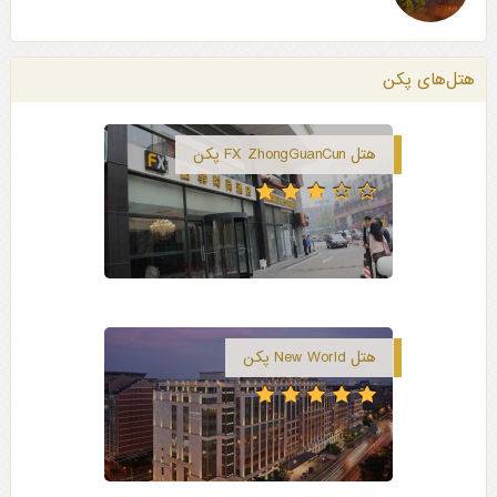
هتل‌های پکن
هتل FX ZhongGuanCun پکن
هتل New World پکن