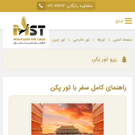
مشاوره رایگان:
۰۲۱-۷۵۲۱۲
منو
تور
صفحه اصلی
تورها
تور خارجی
تور چین
تور پکن
خارجی
تور
رزرو تور پکن
داخلی
تور
راهنمای کامل سفر با تور پکن
لحظه
آخری
جاذبه‌های
گردشگری