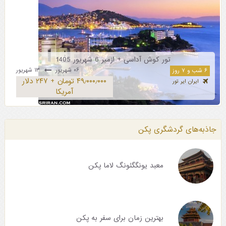
تور کوش آداسی + ازمیر 6 شهریور 1405
۰۶ شهریور
۱۳ شهریور
۶ شب و ۷ روز
۴۹٫۰۰۰٫۰۰۰ تومان + ۲۴۷ دلار
ایران ایر تور
آمریکا
جاذبه‌های گردشگری پکن
معبد یونگگئونگ لاما پکن
بهترین زمان برای سفر به پکن