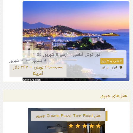
تور کوش آداسی + ازمیر 6 شهریور 1405
۰۶ شهریور
۱۳ شهریور
۶ شب و ۷ روز
۴۹٫۰۰۰٫۰۰۰ تومان + ۲۴۷ دلار
ایران ایر تور
آمریکا
هتل‌های جیپور
هتل Crowne Plaza Tonk Road جیپور