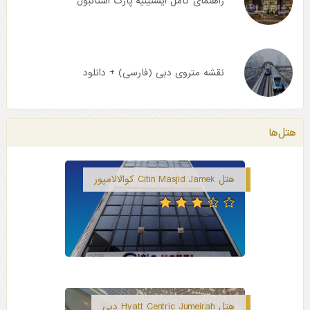
راهنمای کامل ایستینیه پارک استانبول
نقشه متروی دبی (فارسی) + دانلود
هتل‌ها
هتل Citin Masjid Jamek کوالالامپور
هتل Hyatt Centric Jumeirah دبی