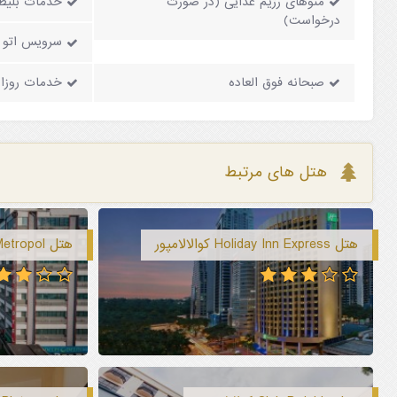
منوهای رژیم غذایی (در صورت
خدمات بلیط
درخواست)
سرویس اتو (
صبحانه فوق العاده
خدمات روزان
هتل های مرتبط
هتل Holiday Inn Express کوالالامپور
هتل Metropol کوالالامپور