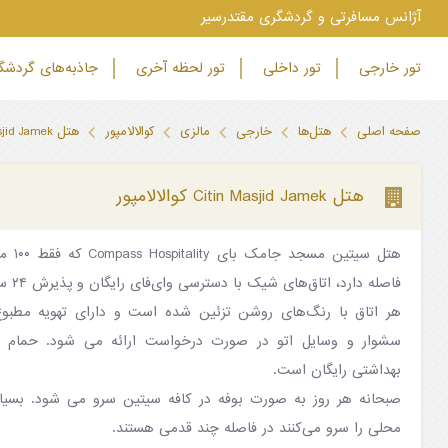
‫آژانس مسافرتی و گردشگری مقتدرسیر
تور خارجی
تور داخلی
تور لحظه آخری
جاذبه‌های گردش
صفحه اصلی
هتل‌ها
خارجی
مالزی
کوالالامپور
هتل Citin Masjid Jamek کوالالامپور
هتل Citin Masjid Jamek کوالالامپور
فاصله دارد، اتاق‌های شیک با دسترسی وای‌فای رایگان و پذیرش ۲۴ ساعته و رستوران ارائه می‌دهد.
هر اتاق با رنگ‌های روشن تزئین شده است و دارای تهویه مطبو
سشوار و وسایل اتو در صورت درخواست ارائه می شود. حمام 
بهداشتی رایگان است.
صبحانه هر روز به صورت بوفه در کافه سیتین سرو می شود. بسیار
محلی را سرو می‌کنند در فاصله چند قدمی هستند.