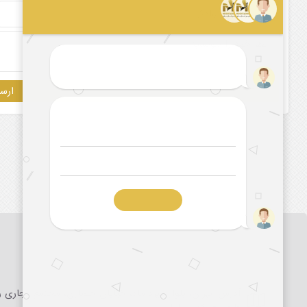
آدرس: تهران، بلوار میرداماد، خیابان حصاری، مجتمع تجاری را