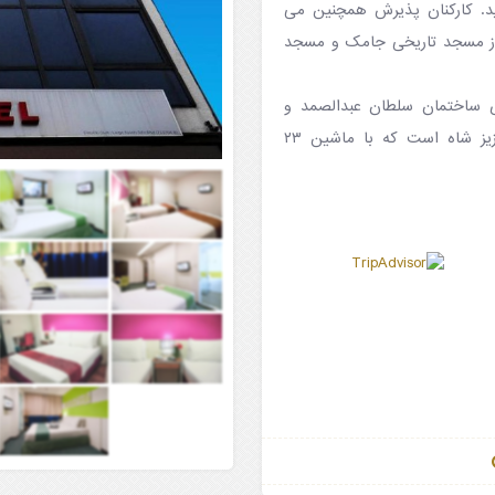
نید. کارکنان پذیرش همچنین می
د از مسجد تاریخی جامک و مسجد
جد جامک بای Compass Hospitality در ۴۵۰ متری ساختمان سلطان عبدالصمد و
داتران مردکا قرار دارد. نزدیکترین فرودگاه، فرودگاه سلطان عبدالعزیز شاه است که با ماشین ۲۳