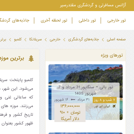
‫آژانس مسافرتی و گردشگری مقتدرسیر
تور خارجی
تور داخلی
تور لحظه آخری
جاذبه‌های گردش
صفحه اصلی
جاذبه‌های گردشگری
خارجی
سریلانکا
کلمبو
برتر
تورهای ویژه
برترین موزه
کلمبو پایتخت سریلا
تور بالی + سنگاپور 31 مرداد و 7
می‌شود. این شهر، م
شهریور 1405
که ساعاتی غنی و پ
۳۱ مرداد
۱۶ شهریور
۷ شب و ۸ روز
می‌زنند. موزه های 
۱۳۶٫۰۰۰٫۰۰۰
ایران ایر تور
تومان + ۹۱۰
تاریخ کشور و فره
دلار آمریکا
ظهور کشور بعنوان 