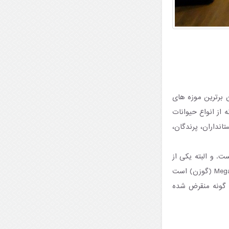
 برترین موزه های
 ملی کلمبو واقع شده و بیش از ۵۰۰۰ گونه و نمونه از انواع حیوانات
نداران، پرندگان،
۱۳ نفر را کشته و در Batticloa گرفتار شده است. و البته یکی از
نمایشگاه‌هایی که کنجکاوی زیادی را در بین بازدیدکنندگان برمی‌انگیزد، جمجمه Megacerus giganteus (گوزن) است
 گونه منقرض شده