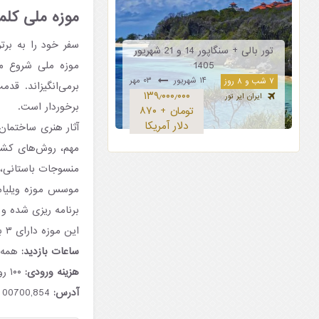
موزه ملی کلمب
سفر خود را به برتر
تور بالی + سنگاپور 14 و 21 شهریور
1405
موزه ملی شروع می
۱۴ شهریور
۰۳ مهر
۷ شب و ۸ روز
۱۳۹٫۰۰۰٫۰۰۰
ایران ایر تور
برخوردار است.
تومان + ۸۷۰
دلار آمریکا
آثار هنری ساختمان ن
مهم، روش‌های کشاور
منسوجات باستانی، 
برنامه ریزی شده و 
این موزه دارای ۳ بخش اصلی است: علوم طبیعی، گالری‌های فرهنگی و فروشگاه هدیه.
ساعات بازدید:
همه روزه
هزینه ورودی:
۱۰۰ روپیه برای کودکان و افراد محلی، ۱۰۰۰ روپیه برای خارجی‌ها.
آدرس:
854,Sir Marcus Fernando Mawatha, Colombo 7, Colombo 00700