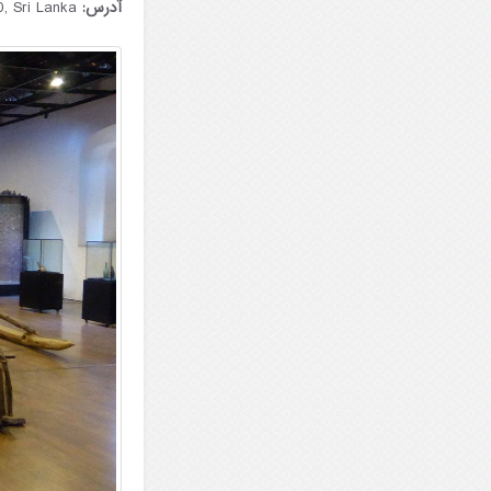
آدرس:
19Chaithya Rd, Colombo 00100, Sri Lanka