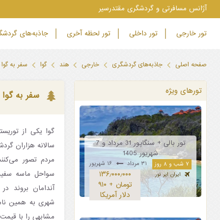
‫آژانس مسافرتی و گردشگری مقتدرسیر
تور خارجی
تور داخلی
تور لحظه آخری
جاذبه‌های گردش
صفحه اصلی
جاذبه‌های گردشگری
خارجی
هند
گوا
سفر به گوا 
تورهای ویژه
سفر به گوا 
گوا یکی از توریست
تور بالی + سنگاپور 31 مرداد و 7
سالانه هزاران گردش
شهریور 1405
مردم تصور می‌کنند
۳۱ مرداد
۱۶ شهریور
۷ شب و ۸ روز
سواحل ماسه سفید
۱۳۶٫۰۰۰٫۰۰۰
ایران ایر تور
تومان + ۹۱۰
آندامان بروند در 
دلار آمریکا
شهری به همین نام 
مشابهی را با قیمت‌ه