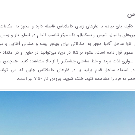
اس
احل داملاتاس ۱۰ دقیقه پای پیاده تا غارهای زیبای داملاتاس فاصله دارد و مجهز به ام
‌های والیبال، تنیس و بسکتبال، یک مرکز تناسب اندام در فضای باز و زمین 
نها ساحل آلانیا مجهز به امکاناتی برای ویلچر بوده و صندلی آفتابی و د
موم قرار داده است. علاوه بر شنا در دریا، می‌توانید در خلیج و در امتد
یدر سواری لذت ببرید و خط ساحلی چشمگیر را از بالا مشاهده کنید. همچنین م
در امتداد ساحل قدم بزنید یا در غارهای داملاتاس جایی که می توانید 
به فرد را مشاهده کنید، خنک شوید. ورودی غار ۷.۵۰ لیر است.