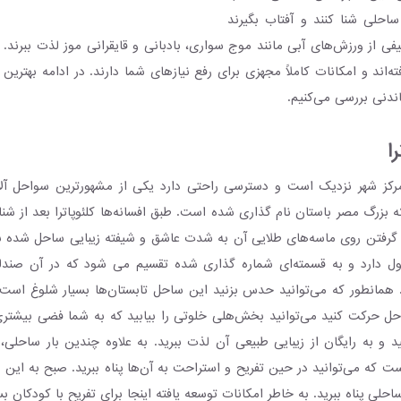
ساحلی شنا کنند و آفتاب بگیرند
طیفی از ورزش‌های آبی مانند موج سواری، بادبانی و قایقرانی موز لذت ببرند. 
‌اند و امکانات کاملاً مجهزی برای رفع نیازهای شما دارند. در ادامه بهترین س
ندنی بررسی می‌کنیم.
ا
کز شهر نزدیک است و دسترسی راحتی دارد یکی از مشهورترین سواحل آلانیا
 بزرگ مصر باستان نام گذاری شده است. طبق افسانه‌ها کلئوپاترا بعد از شنا
گرفتن روی ماسه‌های طلایی آن به شدت عاشق و شیفته زیبایی ساحل شده بود
متر طول دارد و به قسمته‌ای شماره گذاری شده تقسیم می شود که در آن صندل
همانطور که می‌توانید حدس بزنید این ساحل تابستان‌ها بسیار شلوغ است ام
ل حرکت کنید می‌توانید بخش‌هلی خلوتی را بیابید که به شما فضی بیشتری 
ید و به رایگان از زیبایی طبیعی آن لذت ببرید. به علاوه چندین بار ساحلی،
که می‌توانید در حین تفریح و استراحت به آن‌ها پناه ببرید. صبح به این س
ساحلی پناه ببرید. به خاطر امکانات توسعه یافته اینجا برای تفریح با کودکان 