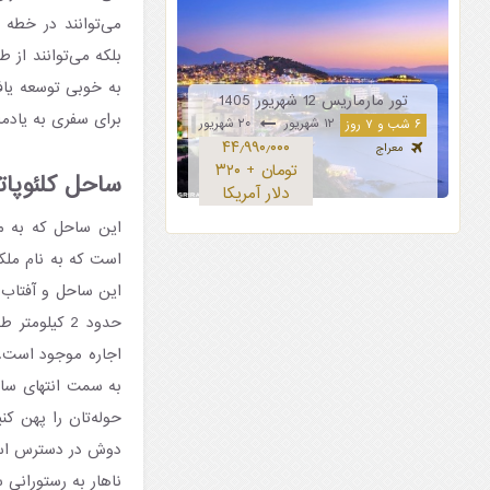
می‌توانند در خطه 
بلکه می‌توانند از 
به خوبی توسعه یافته
تور مارماریس 12 شهریور 1405
برای سفری به یادما
۱۲ شهریور
۲۰ شهریور
۶ شب و ۷ روز
۴۴٫۹۹۰٫۰۰۰
معراج
تومان + ۳۲۰
ساحل کلئوپاتر
دلار آمریکا
این ساحل که به مر
است که به نام ملکه
این ساحل و آفتاب 
حدود 2 کیلو
اجاره موجود است. 
به سمت انتهای ساح
حوله‌تان را پهن کن
دوش در دسترس است 
ناهار به رستورانی 