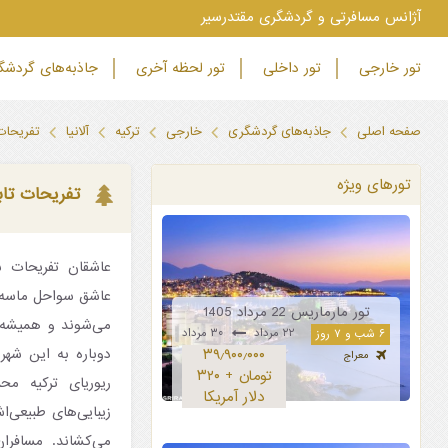
‫آژانس مسافرتی و گردشگری مقتدرسیر
تور خارجی
تور داخلی
تور لحظه آخری
جاذبه‌های گردش
صفحه اصلی
جاذبه‌های گردشگری
خارجی
ترکیه
آلانیا
تفریحات 
تورهای ویژه
تفریحات تاب
عاشقان تفریحات سا
عاشق سواحل ماسه 
تور مارماریس 22 مرداد 1405
می‌شوند و همیشه ب
۲۲ مرداد
۳۰ مرداد
۶ شب و ۷ روز
دوباره به این شهر ز
۳۹٫۹۰۰٫۰۰۰
معراج
تومان + ۳۲۰
ریوریای ترکیه م
دلار آمریکا
زیبایی‌های طبیعی‌ا
می‌کشاند. مسافرا