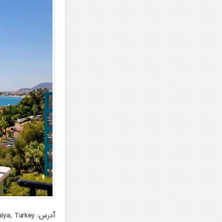
آدرس: Cumhuriyet, Ahmet Tokuş Blv., 07425 Alanya, Antalya, Turkey