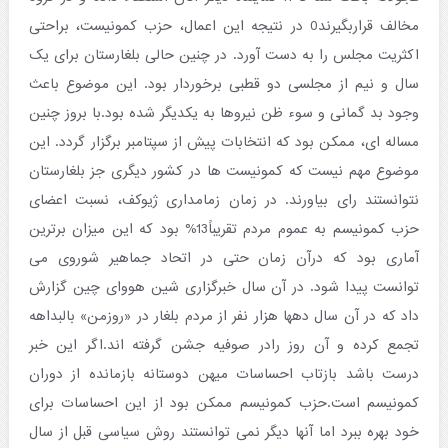
مخالف قراربگیرند0 در نتیجه این اعمال، حزب کمونیست، براحتی
اکثریت مجلس را به دست آورد. در چنین حالی بلغارستان برای یک
سال و نیم از مجلسی دو قطبی برخوردار بود. این موضوع باعث
وجود بد گمانی و سوء ظن نیروها به یکدیگر شده بود.با بروز چنین
مساله ای، ممکن بود که انتخابات پیش از سپتامبر برگزار گردد. این
موضوع مهم نیست که کمونیست ها در کشور دیگری جز بلغارستان
نتوانستند رای بیاورند. در زمان زمامداری ژیوکف، نسبت اعضای
حزب کمونیسم به عموم مردم تقریباً13% بود که این میزان برترین
آماری بود که درآن زمان حتی در اتحاد جماهیر شوروی می
توانست پیدا شود. در آن سال خبرگزاری شین هووای چین گزارش
داد که در آن سال دهها هزار نفر از مردم بلغار در «روزمن» بالبداهه
تجمع کرده و آن روز رادر صوفیه جشن گرفته اند.اگر این خبر
درست باشد بازتاب احساسات میهن دوستانه بازمانده از دوران
کمونیسم است.حزب کمونیسم ممکن بود از این احساسات برای
خود بهره ببرد اما آنها دیگر نمی توانستند روش سیاسی قبل از سال