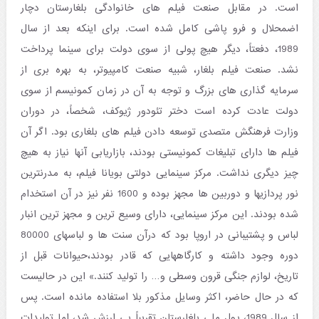
است. در مقابل صنعت فیلم های خانوادگی بلغارستان دچار
اضمحلال و فرو پاشی کامل شده است. برای اینکه بعد از سال
1989، دفعتاً، دیگر هیچ پولی از سوی دولت برای سینما پرداخت
نشد. صنعت فیلم بلغار، شبیه صنعت کامپیوتر، به بهره بری از
سرمایه گذاری های بزرگ و توجه به آن در زمان کمونیسم از سوی
دولت عادت کرده است دختر تئودور ژیوکف، شخصاً، در دوران
وزارت فرهنگش متصدی توسعه دادن فیلم های بلغاری بود. اگر آن
فیلم ها دارای تبلیغات کمونیستی بودند، بازاریابی آنها نیاز به هیچ
چیز دیگری نداشت. مرکز سینمایی دولتی بویانا فیلم، به مدرنترین
نور پردازیها و دوربین ها مجهز بوده و 1600 نفر نیز در آن استخدام
شده بودند. این مرکز سینمایی، دارای وسیع ترین و مجهز ترین انبار
لباس و پشتیبانی در اروپا بود که درآن سنت ها و لباسهای 80000
دوره وجود داشته و کارگاههایی که قادر بودند،حیوانات قبل از
تاریخ، لوازم جنگی قرون وسطی و… را تولید کنند.» این در حالیست
که در حال حاضر، اکثر وسایل مذکور بلا استفاده مانده است. پس
از سال 1989، پول ملی بلغارستان تقریباً بی ارزش شد، اما تولیدات