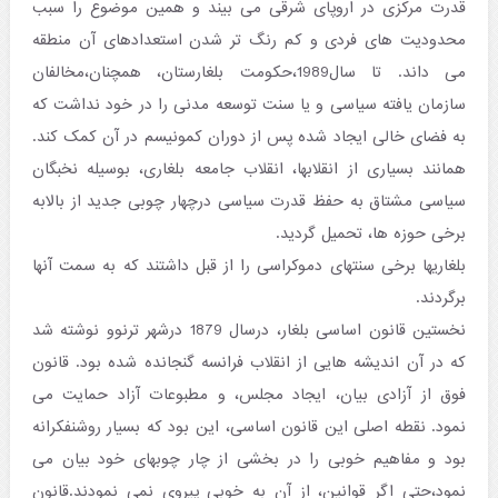
قدرت مرکزی در اروپای شرقی می بیند و همین موضوع را سبب
محدودیت های فردی و کم رنگ تر شدن استعدادهای آن منطقه
می داند. تا سال1989،حکومت بلغارستان، همچنان،مخالفان
سازمان یافته سیاسی و یا سنت توسعه مدنی را در خود نداشت که
به فضای خالی ایجاد شده پس از دوران کمونیسم در آن کمک کند.
همانند بسیاری از انقلابها، انقلاب جامعه بلغاری، بوسیله نخبگان
سیاسی مشتاق به حفظ قدرت سیاسی درچهار چوبی جدید از بالابه
برخی حوزه ها، تحمیل گردید.
بلغاریها برخی سنتهای دموکراسی را از قبل داشتند که به سمت آنها
برگردند.
نخستین قانون اساسی بلغار، درسال 1879 درشهر ترنوو نوشته شد
که در آن اندیشه هایی از انقلاب فرانسه گنجانده شده بود. قانون
فوق از آزادی بیان، ایجاد مجلس، و مطبوعات آزاد حمایت می
نمود. نقطه اصلی این قانون اساسی، این بود که بسیار روشنفکرانه
بود و مفاهیم خوبی را در بخشی از چار چوبهای خود بیان می
نمود،حتی اگر قوانین، از آن به خوبی پیروی نمی نمودند.قانون