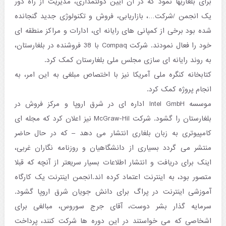
برای بلغاریها نمود که در آن آیین دولتمداری، مدیریت از راه دور
یک انجمن /شرکت…، بازاریابی، فروش و تکنولوژی جدید گنجانده
شده بود برخی از کمپانی های رایانه ای، ادارات و مراکز منطقه ای
خود را فعال نمودند. شرکت Compaq با 38 فروشنده در بلغارستان،
به روند رایانه ای سازی مجلس ملی بلغارستان کمک کرد.
کتابخانه کنگره ملی آمریکا نیز با اختصاص مبلغی به این امر، به
انجام پروژه کمک کرد.
موسسه Intel GmbH اداره ای در شرق اروپا و مرکز فروش در
بلغارستان را گشود. شرکت McGraw-Hil نیز اعلان کرد که مجله ای
کامپیوتری به زبان بلغاری انتشار می دهد – که در حال حاضر
منتشر می گردد بسیاری از دانشگاهیان و روزنامه نگاران غربی،
اینک برای دریافت و انتشار اطلاعات بسیار سریعتر از آنچه که قبلا
متصور بود، به اینترنت اعتماد کرده اند.انجمن اینترنت یک کارگاه
آموزشی اینترنت در پراگ برای دانش جویان شرق اروپا گشود.
سرمایه گذار بشر دوست، آقای جرج سوروس، مبالغی برای
اشخاصی که می خواستند در این دوره ها شرکت کنند، پرداخت