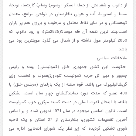
از دانوب و شعباتش از جمله ایسکر، اوسوم(اوسام) کاریتسا، تونجا،
مستا و استروما، آب و هوای بلغارستان در نواحی مرتفع، معتدل
کوهستانی و در سایر نقاط معتدل و مرطوب و برروی هم پر باران
است.بلند ترین نقطه آن قله موسالا(2925متر)؛ و رود دانوب که
2850 کیلومتر طول داشته و از شمال می گذرد طویلترین رود می
باشد.
ملاحظات سیاسی
حکومت این کشور جمهوری خلق (کمونیستی) بوده و رئیس
جمهور و دبیر کل حزب کمونیست تئودورژیفموف و نخست وزیر
گریشافیلیپوف می باشد. قوه مقننه از یک پارلمان (مجلس خلق) با
400 عضو که مدت دوره نمایندگیشان چهار سال است، تشکیل
یافته، با اینحال قدرت اصلی در دست کمیته مرکزی حزب کمونیست
است. قانون اساسی موجود در سال 1971 تدوین شده و بر اساس
آخرین تقسیمات کشوری، بلغارستان از 27 استان و یک ناحیه
شهری تشکیل گردیده که زیر نظر یک شورای انتخابی اداره می