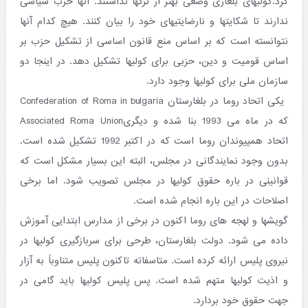
کرد.کولیهای بلغاری وضعی بهتر از ترکها نداشتند. آنها حزب سیاسی
ندارند تا شکایتها و نارضایتیهای خود را بیان کنند. هیچ کدام آنها
نتوانسته است که بر اساس منع قانون اساسی از تشکیل حزب بر
اساس قومیت و دین، حزبی برای کولیها تشکیل دهد. در اینجا دو
سازمان ملی برای کولیها وجود دارد.
یکی اتحاد روما در بلغارستان Confederation of Roma in bulgaria
که در ماه می 1993 بنا شده و دیگریAssociated Roma Union
اتحاد همپیوندان روما است که در اکتبر 1992 تشکیل شده است.
بدون وجود نمایندگانی در مجلس، البته این بسیار مشکل است که
قوانینی در باره حقوق کولیها در مجلس تصویب شود. اما برخی
اصلاحات در این باره انجام شده است.
گویشها و لهجه های روما اکنون در برخی از مدارس ابتدایی آموزش
داده می شود. دولت بلغارستان، طرحی برای سربازگیری کولیها در
نیروی پلیس ارائه کرده است. متاسفاته تاکنون پلیس متناوباً به آزار
و اذیت کولیها متهم شده است. پس پلیس کولیها باید گامی در
جهت حقوق خود بردارد.