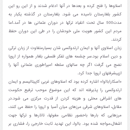
اسلاوها را فتح کرده و بعدها در آنها ادغام شدند و از این رو این
کشور بلغارستان نامیده می شود. بلغارستان در گذشته یکبار به
مدت500 سال تحت انقیاد ترکها در دوران عثمانی ها در آمد.اما
مردم این کشور هویت ملی خودشان را در طی این دوران حفظ
کردند.
زبان اسلاوی آنها و ایمان ارتدوکسی شان بسیارمتفاوت از زبان ترکی
و دین اسلام بود.سر چشمه های تفکر فلسفی بلغار همواره از اروپا
نضج می گرفت اگر چه سالهای سلطه امپراطوری عثمانی آنها را
ازپیشرفتهای اروپا جدا کرد.
«اسکارابااوا» اشاره کرده بود که اسلاوهای غربی کاپیتالیسم و ایمان
ارتدوکسی را پذیرفته اند که این موضوع موحب ترفیع حکومت
های اشرافی محلی و هزینه کردن از قدرت مرکزی می شود.در
مقابل، اسلاوهای شرقی مرزهای میان آسیا و اروپا را حفظ می کنند،
مرزهایی که بارها باحضور نظامی مغولها، تاتارها و ترکها جهت
اشغال،مواجه شده بود. بااوا، این تهدید ثابت خارجی را، فشاری بر