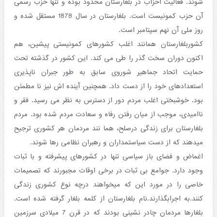
شوند. فعالیت احزاب در بلغارستان محدود بوده و تنها حزب رسمی
آن حزب کمونیست است. بلغارستان در سال 1878 مستقل شده و
روز ملی آن نهم سپتامبر است.
کشوربلغارستان همانند اغلب کشورهای کمونیستی پیشین، هم
اکنون دوران سخت گذر را طی می کند. این کشور در گذشته تحت
حمایت اتحاد جماهیر شوروی سابق به طور جبران ناپذیری
استعدادهای خود را از دست داد. همچنین آینده اش نیز نا مطمئن
بود. خوشبختی اغلب مردم دور از دسترس به نظر می رسید. فقر و
ناامیدی، موجب از میان رفتن رفاه و سعادت مردم شده بود. مردم
بلغارستان برای زندگی درصلح، هما نند مردمان هر کشوری ترجیح
میدهند که از دست سیاستمداران و رهبران نظامی رها شوند.
اغماض و فضای باز سیاسی تنها در کشورهای پیشرفته و با ثبات
وجود دارد. جوامع بی ثبات در برخی اوقات مجبورند که تصمیمات
خاصی را در مورد این که میخواهند درچه نوع کشوری زندگی
کنند.به اجرابگذارند.نام بلغارستان از کلمه بلغار گرفته شده است.
بلغارها مردمان چادر نشینی بودند که در قرن 7 میلادی سرزمین