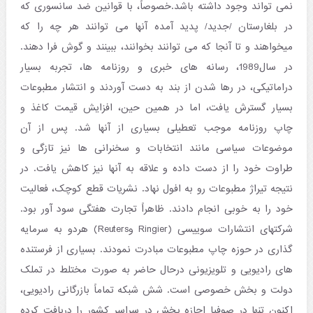
نمی تواند وجود داشته باشد.خصوصاً، با قوانین ضد سانسوری که
در بلغارستان /جدید/ پدید آمده آنها می توانند هر چه را که
میخواهند و تا آنجا که می توانند بخوانند، ببینند و گوش فرا دهند.
در سال1989، رسانه های خبری و روزنامه ها، تجربه بسیار
دراماتیکی، در رها شدن از بند به دست آوردند و انتشار مطبوعات
بسیار گسترش یافت، اما در همین حین، افزایش قیمت کاغذ و
چاپ روزنامه موجب تعطیلی بسیاری از آنها شد. پس از آن
موضوعات سیاسی مانند انتخابات و سخنرانی ها نیز تازگی و
طراوت خود را از دست داده و علاقه به آنها نیز کاهش یافت. در
نتیجه تیراژ مطبوعات رو به افول نهاد. نشریات قطع کوچک، فعالیت
خود را به خوبی انجام دادند. ظاهراً تجارت هفتگی سود آور بود.
شرکتهای انتشارات سوییسی (Ringier وReuters) هردو به سرمایه
گذاری در حوزه چاپ مطبوعات مبادرت نمودند. بسیاری از فرستنده
های رادیویی و تلویزیونی درحال حاضر به صورت مختلط در تملک
دولت و بخش خصوصی است. شش شبکه تماماً بازرگانی رادیویی،
اکنون تنها در صوفیا اجازه پخش در سراسر کشور را دریافت کرده