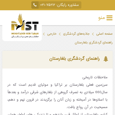
مشاوره رایگان:
۰۲۱-۷۵۲۱۲
منو
تور
صفحه اصلی
جاذبه‌های گردشگری
خارجی
اروپا
خارجی
راهنمای گردشگری بلغارستان
تور
داخلی
راهنمای گردشگری بلغارستان
تور
لحظه
ملاحظات تاریخی
سرزمین فعلی بلغارستان بر تراکیا و موئیای قدیم است که در
آخری
سال660 میلادی به تصرف گروهی از بلغارهای شرقی درآمد و بعدهاً
جاذبه‌های
با اسلاوها در آمیخته و زبان آنان را برگزیدند در قرون نهم و دهم،
گردشگری
مسیحیت در آن رواج یافت.
کشور بلغارستان از اوائل قرن یازدهم و تا نزدیکی های اواخر همان