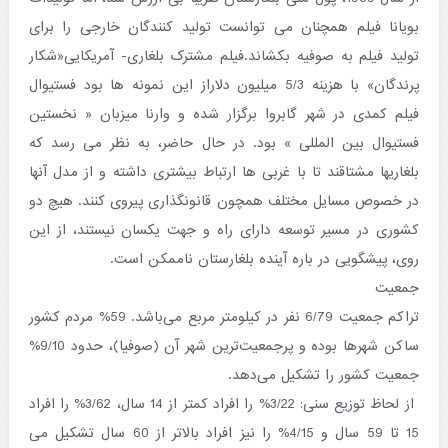
بویانا فیلم همچنان می توانست تولید کنندگان خارجی را برای
تولید فیلم به صوفیه بکشاند.فیلم مشترک بلغاری- آمریکایی«شکار
پرندگان» با هزینه 5/3 میلیون دلاراز این نمونه ها بود فستیوال
فیلم کمدی در شهر گابروا برگزار شده و وارنا میزبان « نخستین
فستیوال بین المللی » بود. در حال حاضر، به نظر می رسد که
بلغاریها مشتاقند تا با غربی ها ارتباط بیشتری داشته و از مدل آنها
در خصوص مسایل مختلف همچون قانونگذاری پیروی کنند. هیچ دو
کشوری در مسیر توسعه دارای راه و جهت یکسان نیستند، از این
روی، پیشگویی در باره آینده بلغارستان ناممکن است.
جمعیت
تراکم جمعیت 6/79 نفر در کیلومتر مربع می‌باشد. 59% مردم کشور
ساکن شهرها بوده و پرجمعیت‌ترین شهر آن (صوفیا)، حدود 9/10%
جمعیت کشور را تشکیل می‌دهد.
از لحاظ توزیع سنی: 3/22% را افراد کمتر از 14 سال، 3/62% را افراد
15 تا 59 سال و 4/15% را نیز افراد بالاتر از 60 سال تشکیل می