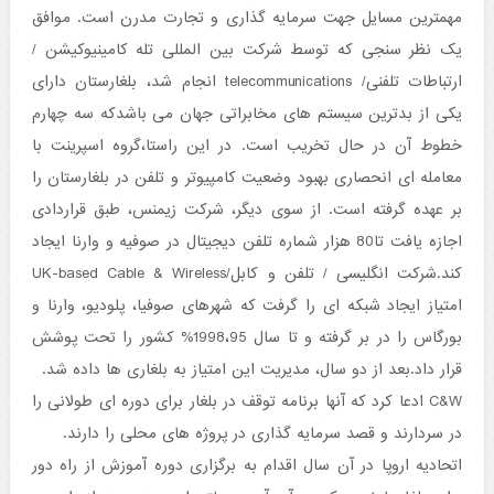
مهمترین مسایل جهت سرمایه گذاری و تجارت مدرن است. موافق
یک نظر سنجی که توسط شرکت بین المللی تله کامینیوکیشن /
ارتباطات تلفنی/ telecommunications انجام شد، بلغارستان دارای
یکی از بدترین سیستم های مخابراتی جهان می باشدکه سه چهارم
خطوط آن در حال تخریب است. در این راستا،گروه اسپرینت با
معامله ای انحصاری بهبود وضعیت کامپیوتر و تلفن در بلغارستان را
بر عهده گرفته است. از سوی دیگر، شرکت زیمنس، طبق قراردادی
اجازه یافت تا80 هزار شماره تلفن دیجیتال در صوفیه و وارنا ایجاد
کند.شرکت انگلیسی / تلفن و کابل/UK-based Cable & Wireless
امتیاز ایجاد شبکه ای را گرفت که شهرهای صوفیا، پلودیو، وارنا و
بورگاس را در بر گرفته و تا سال 1998،95% کشور را تحت پوشش
قرار داد.بعد از دو سال، مدیریت این امتیاز به بلغاری ها داده شد.
C&W ادعا کرد که آنها برنامه توقف در بلغار برای دوره ای طولانی را
در سردارند و قصد سرمایه گذاری در پروژه های محلی را دارند.
اتحادیه اروپا در آن سال اقدام به برگزاری دوره آموزش از راه دور