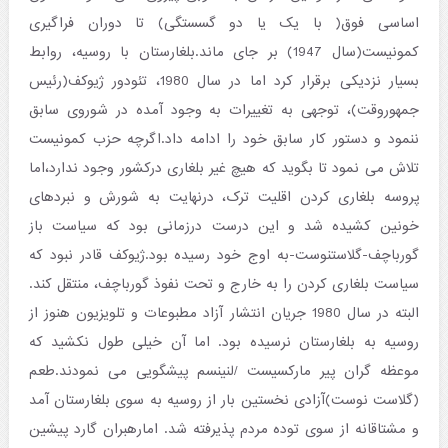
اساسی فوق( با یک یا دو گسستگی) تا دوران فراگیری
کمونیست(سال 1947) بر جای ماند.بلغارستان با روسیه، روابط
بسیار نزدیکی برقرار کرد اما در سال 1980، تئودور ژیوکف(رئیس
جمهوروقت)، توجهی به تغییرات به وجود آمده در شوروی سابق
ننمود و دستور کار سابق خود را ادامه داد.اگرچه حزب کمونیست
تلاش می نمود تا بگوید که هیچ غیر بلغاری درکشور وجود ندارد،اما
پروسه بلغاری کردن اقلیت ترک، درنهایت به شورش و نبردهای
خونین کشیده شد و این درست درزمانی بود که سیاست باز
گورباچف-گلاستنوست-به اوج خود رسیده بود.ژیوکف قادر نبود که
سیاست بلغاری کردن را به خارج و تحت نفوذ گورباچف، منتقل کند.
البته در سال 1980 جریان انتشار آزاد مطبوعات و تلویزیون هنوز از
روسیه به بلغارستان نرسیده بود. اما آن خیلی طول نکشید که
موعظه گران پیر مارکسیست /لنینسم پیشگویی می نمودند.طعم
(گلاست نوست)آزادی نخستین بار از روسیه به سوی بلغارستان آمد
و مشتاقانه از سوی توده مردم پذیرفته شد. امارهبران گارد پیشین