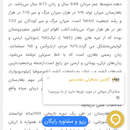
دهند.متوسط عمر مردان 6/68 سال و زنان 9/73 سال می‌باشد. در
بلغارستان میزان تولد 1/16 در هزار، میزان مرگ و میر 7/10 در هزار
و رشد جمعیت 64/0% است. میزان مرگ و میر کودکان نیز 7/23
نفر در هر هزار نوزاد می‌باشد.اغلب اقوام این کشور سفیدپوستان
بوده که از تیره های بلغار (85% )، ترک(9% )،یونانی، ارمنی و
کولیمی‌متشکل می گردد.70% مردم، ارتدوکس و 9% مسلمانند.
زبان رسمی بلغاری است که با خط سیریلی نوشته می‌شود.
زبان‌های ترکی، یونانی و ارمنی نیز رایج است.ازجمله پرجمعیت‌ترین
شهرهای کشور می توان به پایتخت کشور (شهرصوفیا )،پلودیو،وارنا،
روسه،بورگاس، واستارازاگورا اشاره نمود. بنادر مهم بلغارستان
عبارتند از بورگاس و وارنا که هر دو در کنار دریای سیاه واقع
شده‌اند.
ملاحظات علمی تاریخچه
مردم بلغارستان در طی یک دوره تاریخی 1300ساله توانستند
رزرو و مشاوره رایگان
سنتهای آموزشی- تربیتی پایداری را بیافرینند که همواره با ارزش