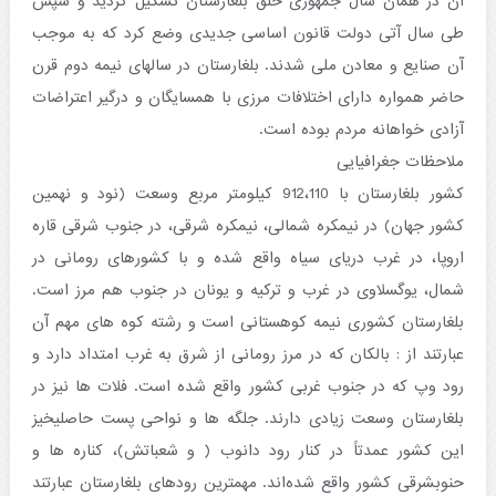
آن در همان سال جمهوری خلق بلغارستان تشکیل گردید و سپس
طی سال آتی دولت قانون اساسی جدیدی وضع کرد که به موجب
آن صنایع و معادن ملی شدند. بلغارستان در سالهای نیمه دوم قرن
حاضر همواره دارای اختلافات مرزی با همسایگان و درگیر اعتراضات
آزادی خواهانه مردم بوده است.
ملاحظات جغرافیایی
کشور بلغارستان با 912،110 کیلومتر مربع وسعت (نود و نهمین
کشور جهان) در نیمکره شمالی، نیمکره شرقی، در جنوب شرقی قاره
اروپا، در غرب دریای سیاه واقع شده و با کشورهای رومانی در
شمال، یوگسلاوی در غرب و ترکیه و یونان در جنوب هم مرز است.
بلغارستان کشوری نیمه کوهستانی است و رشته کوه های مهم آن
عبارتند از : بالکان که در مرز رومانی از شرق به غرب امتداد دارد و
رود وپ که در جنوب غربی کشور واقع شده است. فلات ها نیز در
بلغارستان وسعت زیادی دارند. جلگه ها و نواحی پست حاصلیخیز
این کشور عمدتاً در کنار رود دانوب ( و شعباتش)، کناره ها و
حنوبشرقی کشور واقع شده‌اند. مهمترین رودهای بلغارستان عبارتند