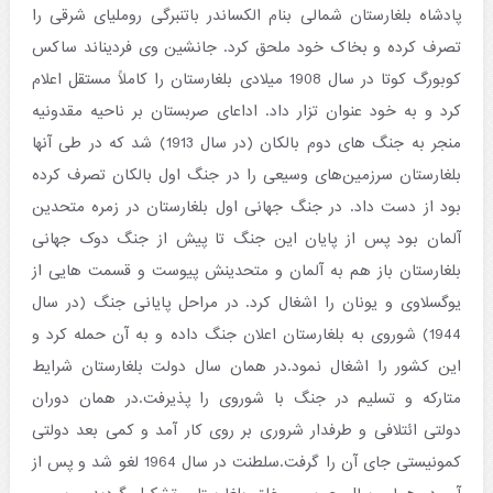
پادشاه بلغارستان شمالی بنام الکساندر باتنبرگی روملیای شرقی را
تصرف کرده و بخاک خود ملحق کرد. جانشین وی فردیناند ساکس
کوبورگ کوتا در سال 1908 میلادی بلغارستان را کاملاً مستقل اعلام
کرد و به خود عنوان تزار داد. اداعای صربستان بر ناحیه مقدونیه
منجر به جنگ های دوم بالکان (در سال 1913) شد که در طی آنها
بلغارستان سرزمین‌های وسیعی را در جنگ اول بالکان تصرف کرده
بود از دست داد. در جنگ جهانی اول بلغارستان در زمره متحدین
آلمان بود پس از پایان این جنگ تا پیش از جنگ دوک جهانی
بلغارستان باز هم به آلمان و متحدینش پیوست و قسمت هایی از
یوگسلاوی و یونان را اشغال کرد. در مراحل پایانی جنگ (در سال
1944) شوروی به بلغارستان اعلان جنگ داده و به آن حمله کرد و
این کشور را اشغال نمود.در همان سال دولت بلغارستان شرایط
متارکه و تسلیم در جنگ با شوروی را پذیرفت.در همان دوران
دولتی ائتلافی و طرفدار شروری بر روی کار آمد و کمی بعد دولتی
کمونیستی جای آن را گرفت.سلطنت در سال 1964 لغو شد و پس از