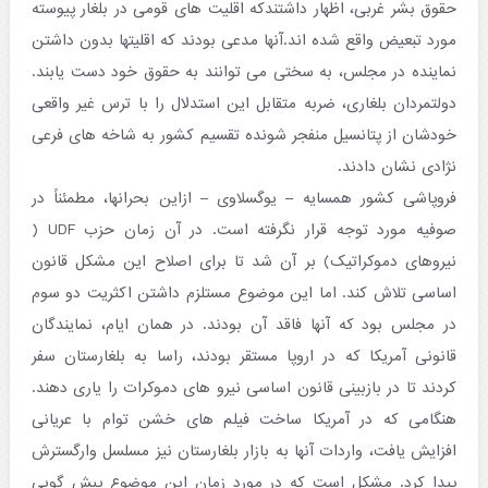
حقوق بشر غربی، اظهار داشتندکه اقلیت های قومی در بلغار پیوسته
مورد تبعیض واقع شده اند.آنها مدعی بودند که اقلیتها بدون داشتن
نماینده در مجلس، به سختی می توانند به حقوق خود دست یابند.
دولتمردان بلغاری، ضربه متقابل این استدلال را با ترس غیر واقعی
خودشان از پتانسیل منفجر شونده تقسیم کشور به شاخه های فرعی
نژادی نشان دادند.
فروپاشی کشور همسایه – یوگسلاوی – ازاین بحرانها، مطمئناً در
صوفیه مورد توجه قرار نگرفته است. در آن زمان حزب UDF (
نیروهای دموکراتیک) بر آن شد تا برای اصلاح این مشکل قانون
اساسی تلاش کند. اما این موضوع مستلزم داشتن اکثریت دو سوم
در مجلس بود که آنها فاقد آن بودند. در همان ایام، نمایندگان
قانونی آمریکا که در اروپا مستقر بودند، راسا به بلغارستان سفر
کردند تا در بازبینی قانون اساسی نیرو های دموکرات را یاری دهند.
هنگامی که در آمریکا ساخت فیلم های خشن توام با عریانی
افزایش یافت، واردات آنها به بازار بلغارستان نیز مسلسل وارگسترش
پیدا کرد. مشکل است که در مورد زمان این موضوع پیش گویی