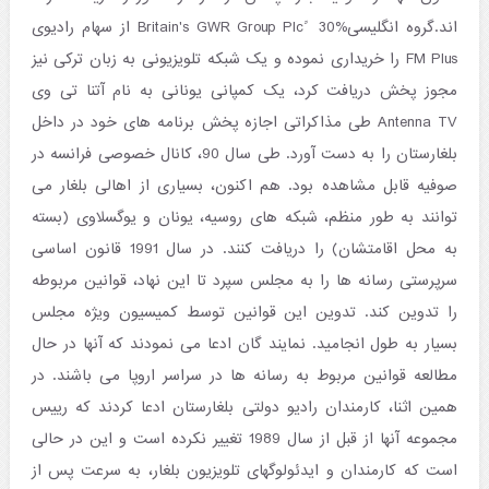
اند.گروه انگلیسیBritain's GWR Group Plc ً 30% از سهام رادیوی
FM Plus را خریداری نموده و یک شبکه تلویزیونی به زبان ترکی نیز
مجوز پخش دریافت کرد، یک کمپانی یونانی به نام آتنا تی وی
Antenna TV طی مذاکراتی اجازه پخش برنامه های خود در داخل
بلغارستان را به دست آورد. طی سال 90، کانال خصوصی فرانسه در
صوفیه قابل مشاهده بود. هم اکنون، بسیاری از اهالی بلغار می
توانند به طور منظم، شبکه های روسیه، یونان و یوگسلاوی (بسته
به محل اقامتشان) را دریافت کنند. در سال 1991 قانون اساسی
سرپرستی رسانه ها را به مجلس سپرد تا این نهاد، قوانین مربوطه
را تدوین کند. تدوین این قوانین توسط کمیسیون ویژه مجلس
بسیار به طول انجامید. نمایند گان ادعا می نمودند که آنها در حال
مطالعه قوانین مربوط به رسانه ها در سراسر اروپا می باشند. در
همین اثنا، کارمندان رادیو دولتی بلغارستان ادعا کردند که رییس
مجموعه آنها از قبل از سال 1989 تغییر نکرده است و این در حالی
است که کارمندان و ایدئولوگهای تلویزیون بلغار، به سرعت پس از