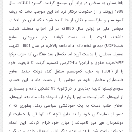
بلغارستان به سختی در برابر آن موضع گرفتند. گستره اتفاقات سال
1989 ژیوکف را از حکومت برکنار کرد اما این موجب نشد که ریشه
کمونیسم و مارکسیسم بکلی از جا کنده شود بلکه آنان در انتخاب
مجلس ملی در ژوئن سال 1990که در آن احزاب مختلف شرکت
داشتند، قدرت را به دست گرفتند. چتر نیروهای اصلاح
طلبumbrella reformist group (UDF) بالاخره در سال 1991 اکثریت
ضعیف مجلس را بدست آورد اما یکسال بعد هنگامی که حزب ترکها
MRF/حزب حقوق و آزادی/ با24کرسی تصمیم گرفت تا تابعیت خود
را از (UDF) به حزب کمونیسم منتقل کند، دولت جدید اصلاح
طلب،آرای مطمئن خود در مجلس را از دست داد با این حساب
سوسیالیستها کابینه جدیدی را در ژانویه 93 تشکیل داده و بسسیاری
از نیروهای کمونیست سابق را وارد آن نمودند.یک ماه بعد نیروهای
اصلاح طلب دست به یک خودکشی سیاسی زدند، بطوری که 7
عضو از نمایندگان خود را به دلیل آنچه که آنها آن را حمایت از
دولتمردان غیر می نامیدند،از میان خوداخراج کردند. این اقدام
عجولانه باعث شد تا 11 نماینده دیگر آنان استعفاء داده و در گروه