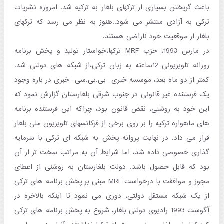
باعث گریختن بسیاری از ترکهای بلغار به ترکیه شد. امروزه نشریات
ترکی به آزادی منتشر می شود..هنوز به نظر می رسد که ترکهای
بلغار از موقعیت خود ناراضی هستند.
در مارس 1993، حزب MRF ترکها،خواستار تولید و پخش برنامه
روزانه تلویزیونی 12ساعته به زبان ترکی،از شبکه های دولتی شد.
کمتر از دو ماه بعد، موسسه خبری- بی.بی.سی- خبری در باره وجود
یک فرستنده غیر قانونی در جنوب شرقی بلغارستان گزارش نمود که
این خود به روشنی، نقض قانون بود، چراکه این فرستنده برنامه
های ماهواره ترکیه را بر روی برخی از فرکانسهای تلویزیون ملی بلغار
قرار می داد. در نهایت پروانه پخش به شبکه ای ترکی با سرمایه
گذاری خصوصی داده شد، اما شرایط آن به مراتب سخت تر از آن
بود که قابل حصول باشد. دولت بلغارستان به روشنی از اعطای
مجوز و موافقت با درخواست MRF مبنی بر پخش برنامه های ترکی
از یک شبکه مستقل دولتی، دوری می نمود تا اینکه بالاخره در
آگوست 1993 رادیوی دولتی بلغار، شروع به پخش برنامه های ترکی