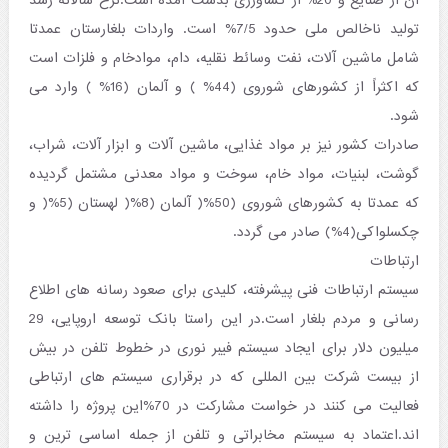
آن از صنایع و 20% از کشاورزی بدست آمده است.نرخ سالانه رشد
تولید ناخالص ملی حدود 7/5% است. واردات بلغارستان عمدتا
شامل ماشین آلات، نفت وسائط نقلیه، دام، موادخام و فلزات است
که اکثراً از کشورهای شوروی (44% ) و آلمان (16% ) وارد می
شود.
صادرات کشور نیز بر مواد غذایی، ماشین آلات و ابزار آلات، شراب،
گوشت، لبنیات، مواد خام، سوخت و مواد معدنی مشتمل گردیده
که عمدتا به کشورهای شوروی (50%( آلمان (8%( لهستان (5%( و
چکسلواکی(4%) صادر می‌ گردد.
ارتباطات
سیستم ارتباطات فنی پیشرفته، کلیدی برای صعود رسانه های اطلاع
رسانی و مردم بلغار است.در این راستا بانک توسعه اروپایی، 29
میلیون دلار برای ایجاد سیستم فیبر نوری در خطوط تلفن در بیش
از بیست شرکت بین المللی که در برقراری سیستم های ارتباطی
فعالیت می کنند در خواست مشارکت در 70%این پروژه را داشته
اند.اعتماد به سیستم مخابراتی و تلفن از جمله اساسی ترین و