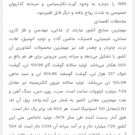
1989 را دوباره به وجود آورند.تکثرسیاسی و سرمایه گذاریهای
خصوصی به شدت رواج یافته و دیگر قابل تغییرنبود.
ملاحظات اقتصادی
مهم‌ترین صنایع کشور عبارتند از: غذایی، مهندسی و فلز کاری،
نساجی، شیمیایی، لاستیک، ماشین آلات و تولید اتومبیل، غلات،
ذرت، چاودار و چغندر قند نیز مهم‌ترین محصولات کشاورزی آن
کشور را تشکیل می‌دهد و سرانه زمین مزروعی برای هر نفر بالغ بر
56/0 هکتار می‌باشد. تولید سالانه گوشت گاو 100/98 تن، گوشت
خوک 237 هزار تن، گوشت گوسفند 800،86 تن و صید ماهی
100،138 تن می‌باشد. تولید سالانه نیروی الکتریسیته نیز معادل
7/29 میلیارد کیلووات ساعت است. سرب، روی، مس، سنگ آهن و
نفت مهم‌ترین معادن کشور به شمار می آیند.واحد پول آن لف
(LW)معادل 100 استوتینکا است. هر 85/0 لف برابر یک دلار است.
طبق آمار بدست آمده طی سال 1979، تولید ناخالص ملی این
کشور 7/26 میلیارد دلار و در آمد سرانه آن 3,034 دلار است که 34%