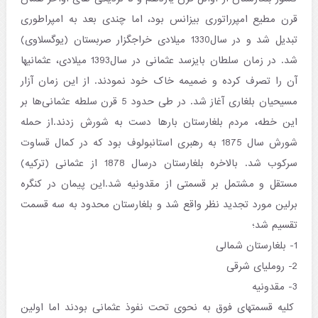
قرن مطیع امپرراتوری بیزانس بود، اما چندی بعد به امپراطوری
تبدیل شد و در سال1330 میلادی خراجگزار صربستان (یوگسلاوی)
شد. در زمان سلطان بایزسد عثمانی در سال1393 میلادی، عثمانیها
آن را تصرف کرده و ضمیمه خاک خود نمودند. از این زمان آزار
مسیحیان بلغاری آغاز شد. در طی حدود 5 قرن سلطه عثمانی‌ها بر
این خطه، مردم بلغارستان بارها دست به شورش زدند.از حمله
شورش سال 1875 به رهبری استانبولوف بود که در کمال قساوت
سرکوب شد. بالاخره بلغارستان درسال 1878 از عثمانی (ترکیه)
مستقل و مشتمل بر قسمتی از مقدونیه شد.این پیمان در کنگره
برلین مورد تجدید نظر واقع شد و بلغارستان محدود به سه قسمت
تقسیم شد؛
1- بلغارستان شمالی
2- روملیای شرقی
3- مقدونیه
کلیه قسمتهای فوق به نحوی تحت نفوذ عثمانی بودند اما اولین