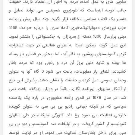
سنجی های به عمل آمده، مردم به اخبار آن اعتماد دارند. حقیقت
جالب توجه اینجاست که تلویزیون همچنین می تواند تحلیل و
تفسیر یک قطب سیاسی مخالف قرار بگیرد. چند سال پیش روزنامه
حزب نیروهای دموکراتیک،خبری کاملا سری را درباره حوادث 1968
مبنی برارسال 1800 دسته از سربازان به چکسلواکی را منتشر نمود.
این عمل، گرچه ممکن است به عنوان فعالیتی در جهت دستپاچه
کردن کمونیستهای پیشین به نظر آید، اما، بحثی در فضای باز رسانه
ها بوده و شاید دلیل بروز آن درد و رنجی بود که مردم بلغار
کشیدند. فضای باز مطبوعات، باعث می شود تا گاه آنها به عنوان
وجدان عمومی عمل کرده و حقیقت را نشان دهند. پذیرش این نوع
از آشکار سازیهای روزنامه نگاری، یقیناً در دوران ژیوکف، یافت نمی
شد. در سال 1978 در لندن واقعه مشهوری در باره یک پناهنده
سیاسی که در شبکه جهانی رادیو بی بی سی به عنوان گوینده
خارجی فعالیت می نمود رخ داد. گئورگی مارکف، در طی سالهای
کمونیسم از کشور گریخت و در تبلیغات ضد کمونیسم، رادیو بی بی
سی، برای داخل بلغارستان فعالیت می نمود. او در نهایت توسط