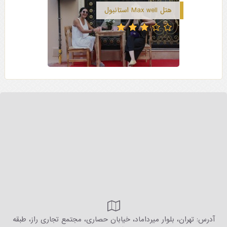
هتل Max well استانبول
آدرس: تهران، بلوار میرداماد، خیابان حصاری، مجتمع تجاری راز، طبقه