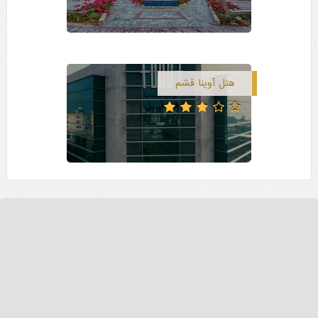
هتل آوینا قشم