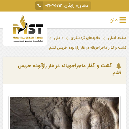
مشاوره رایگان:
۰۲۱-۷۵۲۱۲
منو
تور
صفحه اصلی
جاذبه‌های گردشگری
داخلی
قشم
خارجی
گشت و گذار ماجراجویانه در غار رازآلوده خربس قشم
تور
داخلی
گشت و گذار ماجراجویانه در غار رازآلوده خربس
قشم
تور
لحظه
آخری
جاذبه‌های
گردشگری