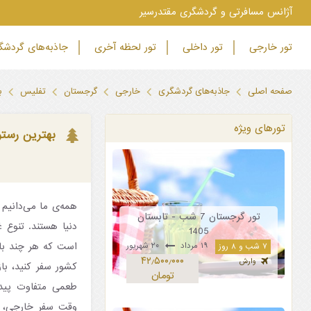
‫آژانس مسافرتی و گردشگری مقتدرسیر
تور خارجی
تور داخلی
تور لحظه آخری
جاذبه‌های گردش
صفحه اصلی
جاذبه‌های گردشگری
خارجی
گرجستان
تفلیس
ب
تورهای ویژه
بهترین رستو
همه‌ی ما می‌دانیم 
تور گرجستان 7 شب - تابستان
دنیا هستند. تنوع غ
1405
است که هر چند بار
۱۹ مرداد
۲۰ شهریور
۷ شب و ۸ روز
۴۲٫۵۰۰٫۰۰۰
وارش
کشور سفر کنید، با
تومان
طعمی متفاوت پیدا
وقت سفر خارجی، شا