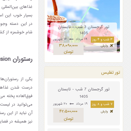
غذاهای بین‌المللی 
بسیار خوب این اس
در این دسته وجود 
تور گرجستان 3 شب - تابستان
شام خوشمزه از کشو
1405
۱۹ مرداد
۱۶ شهریور
۳ شب و ۴ روز
۳۸٫۰۹۰٫۰۰۰
وارش
تومان
رستوران Umami Asian Fusion
تور تفلیس
یکی از رستوران‌ها
درست شدن غذاها ر
تور گرجستان 7 شب - تابستان
فوق‌العاده پخته می
1405
۱۹ مرداد
۲۰ شهریور
۷ شب و ۸ روز
۴۲٫۵۰۰٫۰۰۰
وارش
آن نباید از این ر
تومان
نیز همیشه در فضای