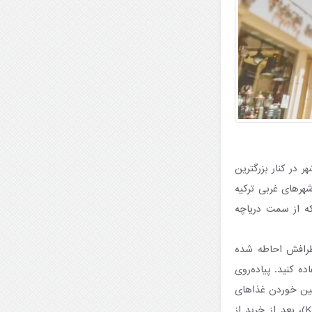
ر در کنار بزرگترین
شهرهای غربی ترکیه
که از سمت دریاچه
اطرافش احاطه شده
 قایق استفاده کنید. پیاده‌روی
نین خوردن غذاهای
اصیل آناتولی شرقی مانند کباب کاگ (Cağ Kebab)، صبحانه ون (Van Breakfast) و کته (Kete)، بعد از خرید از