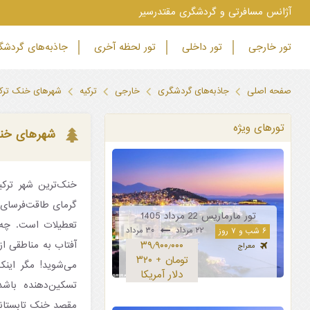
‫آژانس مسافرتی و گردشگری مقتدرسیر
تور خارجی
تور داخلی
تور لحظه آخری
جاذبه‌های گردش
صفحه اصلی
جاذبه‌های گردشگری
خارجی
ترکیه
شهرهای خنک ترکی
تورهای ویژه
شهرهای خنک 
خنک‌ترین شهر ترکیه
گرمای طاقت‌فرسای 
تور مارماریس 22 مرداد 1405
تعطیلات است. چه
۲۲ مرداد
۳۰ مرداد
۶ شب و ۷ روز
آفتاب به مناطقی از 
۳۹٫۹۰۰٫۰۰۰
معراج
تومان + ۳۲۰
می‌شوید! مگر اینک
دلار آمریکا
تسکین‌دهنده باشد
مقصد خنک تابستا