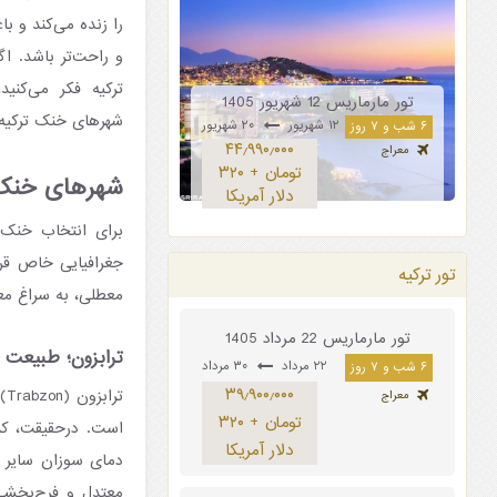
را زنده می‌کند و 
و راحت‌تر باشد. ا
ترکیه فکر می‌کنی
تور مارماریس 12 شهریور 1405
شهرهای خنک ترکیه م
۱۲ شهریور
۲۰ شهریور
۶ شب و ۷ روز
۴۴٫۹۹۰٫۰۰۰
معراج
تومان + ۳۲۰
شهرهای خنک ت
دلار آمریکا
برای انتخاب خنک‌
جغرافیایی خاص قرا
تور ترکیه
معطلی، به سراغ مع
تور مارماریس 22 مرداد 1405
ترابزون؛ طبیعت 
۲۲ مرداد
۳۰ مرداد
۶ شب و ۷ روز
۳۹٫۹۰۰٫۰۰۰
تر
معراج
تومان + ۳۲۰
است. درحقیقت، کسا
دلار آمریکا
دمای سوزان سایر ن
معتدل و فرح‌بخشی 