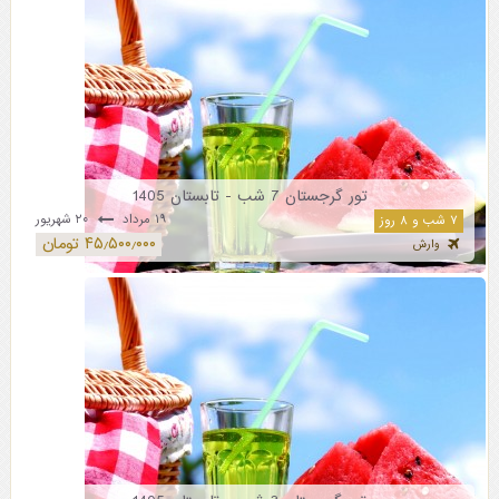
تور گرجستان 7 شب - تابستان 1405
۱۹ مرداد
۲۰ شهریور
۷ شب و ۸ روز
۴۵٫۵۰۰٫۰۰۰ تومان
وارش