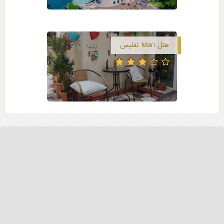
هتل Mari تفلیس