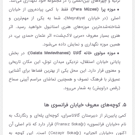
ترکیه و چهره‌های بین‌المللی را در مجموعه خود نگهداری می‌کند.
موزه پرا (Pera Müzesi):
فقط با کمی پیاده‌روی از خیابان
اصلی (در خیابان Meşrutiyet)، شما به یکی از مهم‌ترین و
شناخته‌شده‌ترین موزه‌های هنری استانبول خواهید رسید. اثر
هنری بسیار معروف «مربی لاک‌پشت» اثر عثمان حمدی بی، در
همین موزه نگهداری و نمایش داده می‌شود.
موزه مولوی خانه گالاتا (Galata Mevlevihanesi):
در بخش
پایانی خیابان استقلال، نزدیکی میدان تونل، این مکان تاریخی
و معنوی قرار دارد. این محل یکی از بهترین فضاها برای آشنایی
عمیق‌تر با فرهنگ تصوف و همچنین تماشای مراسم آیینی سماع
(رقص دراویش) به شمار می‌رود.
۵. کوچه‌های معروف خیابان فرانسوی ها
کمی پایین‌تر از دبیرستان گالاتاسرای، کوچه‌ای پله‌ای و رنگارنگ به
نام «خیابان فرانسوی» (Fransız Sokağı) قرار دارد که نام اصلی آن
اکنون «خیابان الجزایر» (Cezayir Sokağı) است. این کوچه به