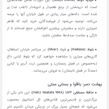
میدیه دولما (Midye Dolma):
این خوراک شامل صدف‌هایی
است که درونشان از برنج طعم‌دار و ادویه‌دار (اغلب تند) پر
شده است. دکه‌های سیار زیادی در طول خیابان آنها را عرضه
می‌کنند. توصیه می‌شود از فروشندگانی خرید کنید که ظاهر
تمیزتری دارند و مشتریان بیشتری اطرافشان جمع شده‌اند تا از
تازگی و سلامت صدف‌ها مطمئن باشید.
بلوط (Kestane) و ذرت (Mısır):
در سرتاسر خیابان استقلال،
گاری‌های سیاری را مشاهده خواهید کرد که بلوط کبابی داغ
(به‌خصوص در فصل زمستان) و همچنین ذرت آب‌پز یا کبابی
(عمدتاً در فصل تابستان) به فروش می‌رسانند.
بهشت دسر: باقلوا و بستنی سنتی
حافظ مصطفی ۱۸۶۴ (Hafız Mustafa 1864):
این نام، یکی از
بزرگ‌ترین و قدیمی‌ترین قنادی‌های کل استانبول محسوب
می‌شود که شعبه‌ای بسیار بزرگ در نزدیکی میدان تکسیم دایر