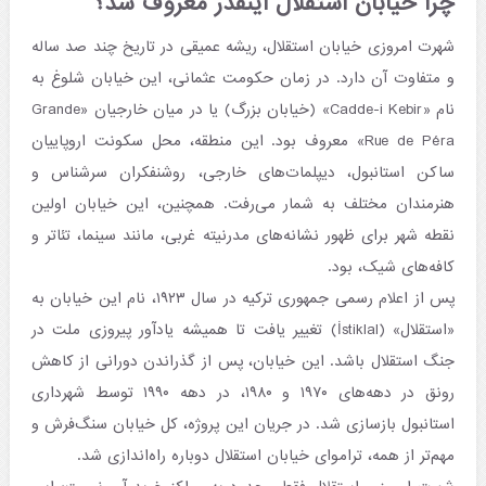
چرا خیابان استقلال اینقدر معروف شد؟
شهرت امروزی خیابان استقلال، ریشه عمیقی در تاریخ چند صد ساله
و متفاوت آن دارد. در زمان حکومت عثمانی، این خیابان شلوغ به
نام «Cadde-i Kebir» (خیابان بزرگ) یا در میان خارجیان «Grande
Rue de Péra» معروف بود. این منطقه، محل سکونت اروپاییان
ساکن استانبول، دیپلمات‌های خارجی، روشنفکران سرشناس و
هنرمندان مختلف به شمار می‌رفت. همچنین، این خیابان اولین
نقطه شهر برای ظهور نشانه‌های مدرنیته غربی، مانند سینما، تئاتر و
کافه‌های شیک، بود.
پس از اعلام رسمی جمهوری ترکیه در سال ۱۹۲۳، نام این خیابان به
«استقلال» (İstiklal) تغییر یافت تا همیشه یادآور پیروزی ملت در
جنگ استقلال باشد. این خیابان، پس از گذراندن دورانی از کاهش
رونق در دهه‌های ۱۹۷۰ و ۱۹۸۰، در دهه ۱۹۹۰ توسط شهرداری
استانبول بازسازی شد. در جریان این پروژه، کل خیابان سنگ‌فرش و
مهم‌تر از همه، تراموای خیابان استقلال دوباره راه‌اندازی شد.