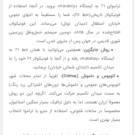
تراموای T1 به ایستگاه «Karaköy» بروید. در آنجا، استفاده از
فونیکولار تاریخی(خط F2)، شما را مستقیماً به انتهای جنوبی
خیابان استقلال (میدان تونل) می‌رساند. این فونیکولار،
افتتاح‌شده در سال ۱۸۷۵، دومین سیستم حمل‌ونقل زیرزمینی
شهریِ قدیمی در جهان پس از متروی لندن است.
روش جایگزین:
همچنین می‌توانید با همان خط T1 به
ایستگاه «Kabataş» رفته و از آنجا با فونیکولار F1 خود را به
میدان تکسیم (ابتدای شمالی خیابان) برسانید.
اتوبوس و دلموش (Dolmuş):
تقریباً از تمام محلات شهر،
اتوبوس‌های عمومی و دلموش‌ها (ون‌های اشتراکی زرد رنگ)
به سمت میدان تکسیم حرکت می‌کنند. اگرچه این دو روش
معمولاً ارزان هستند، اما به دلیل ترافیک بسیار سنگین استانبول،
مخصوصاً در ساعات شلوغی، استفاده از مترو یا تراموا انتخاب
بسیار بهتری است.