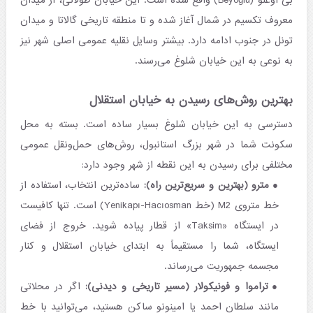
بی اوغلو (Beyoğlu) واقع شده است. این خیابان طولانی، از میدان
معروف تکسیم در شمال آغاز شده و تا منطقه تاریخی گالاتا و میدان
تونل در جنوب ادامه دارد. بیشتر وسایل نقلیه عمومی اصلی شهر نیز
به نوعی به این خیابان شلوغ می‌رسند.
بهترین روش‌های رسیدن به خیابان استقلال
دسترسی به این خیابان شلوغ بسیار ساده است. بسته به محل
سکونت شما در شهر بزرگ استانبول، روش‌های حمل‌ونقل عمومی
مختلفی برای رسیدن به این نقطه از شهر وجود دارد:
مترو (بهترین و سریع‌ترین راه):
ساده‌ترین انتخاب، استفاده از
خط متروی M2 (خط Yenikapı-Hacıosman) است. تنها کافیست
در ایستگاه «Taksim» از قطار پیاده شوید. خروج از فضای
ایستگاه، شما را مستقیماً به ابتدای خیابان استقلال و کنار
مجسمه جمهوریت می‌رساند.
تراموا و فونیکولار (مسیر تاریخی و دیدنی):
اگر در محلاتی
مانند سلطان احمد یا امینونو ساکن هستید، می‌توانید با خط