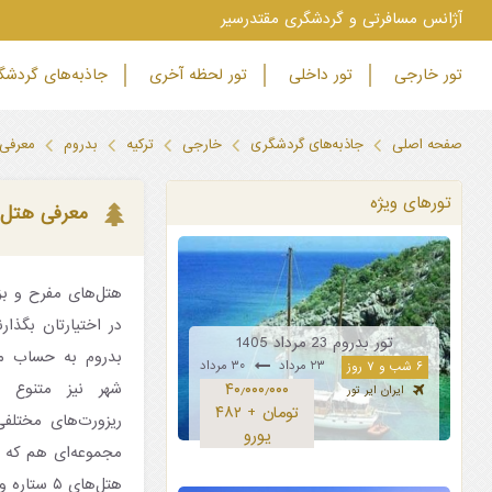
‫آژانس مسافرتی و گردشگری مقتدرسیر
تور خارجی
تور داخلی
تور لحظه آخری
جاذبه‌های گردش
صفحه اصلی
جاذبه‌های گردشگری
خارجی
ترکیه
بدروم
معرفی هتل ۵ ستا
تورهای ویژه
معرفی هتل ۵ ستاره وویج بدرو
هتل‌های مفرح و بز
در اختیارتان بگذار
تور بدروم 23 مرداد 1405
بدروم به حساب می‌
۲۳ مرداد
۳۰ مرداد
۶ شب و ۷ روز
شهر نیز متنوع ا
۴۰٫۰۰۰٫۰۰۰
ایران ایر تور
تومان + ۴۸۲
ریزورت‌های مختلفی
یورو
مجموعه‌ای هم که ام
هتل‌های ۵