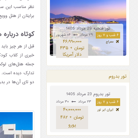
نظر مناسب این سفر
برایتان از هتل وویج
تور فتحیه 29 مرداد 1405
کوتاه درباره هتل بز
۲۹ مرداد
۰۶ شهریور
۶ شب و ۷ روز
۴۶٫۹۹۰٫۰۰۰
معراج
تومان + ۴۳۵
دلار آمریکا
خبری از کلاب کود
جمله هتل‌های لوکس
تدارک دیده است. ال
تور بدروم
دو تای آن‌ها در بدرو
تور بدروم 23 مرداد 1405
۲۳ مرداد
۳۰ مرداد
۶ شب و ۷ روز
۴۰٫۰۰۰٫۰۰۰
ایران ایر تور
تومان + ۴۸۲
یورو