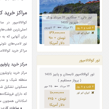
مراکز خرید کوا
تور بالی + سنگاپور 31 مرداد و 7
شهریور 1405
کوالالامپور در س
۳۱ مرداد
۱۶ شهریور
۷ شب و ۸ روز
اصلی‌ترین قطب‌های
۱۳۶٫۰۰۰٫۰۰۰
ایران ایر تور
برای آنهایی که به 
تومان + ۹۱۰
دلار آمریکا
مراکز خرید کوالالام
تور کوالالامپور
مرکز خرید پاولیون
تور کوالالامپور تابستان و پاییز 1405
منطقه شیک و مدرن 
( پرواز مستقیم )
۲۴ مرداد
۲۵ مهر
مسکونی تشکیل شده 
۷ شب و ۸ روز
۱۱۰٫۰۰۰٫۰۰۰
ایران ایر تور
تومان + ۲۲۵
امکاناتی همچون سی
دلار آمریکا
ساعات کاری:
ه