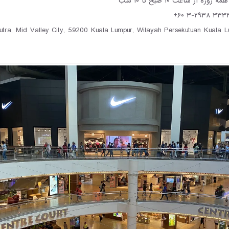
مه روزه از ساعت ۱۰ صبح تا ۱۰ شب
tra, Mid Valley City, 59200 Kuala Lumpur, Wilayah Persekutuan Kuala L