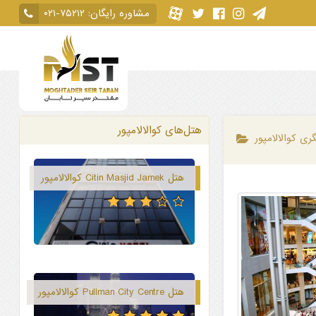
مشاوره رایگان:
۰۲۱-۷۵۲۱۲
هتل‌های کوالالامپور
ی کوالالامپور
هتل Citin Masjid Jamek کوالالامپور
هتل Pullman City Centre کوالالامپور