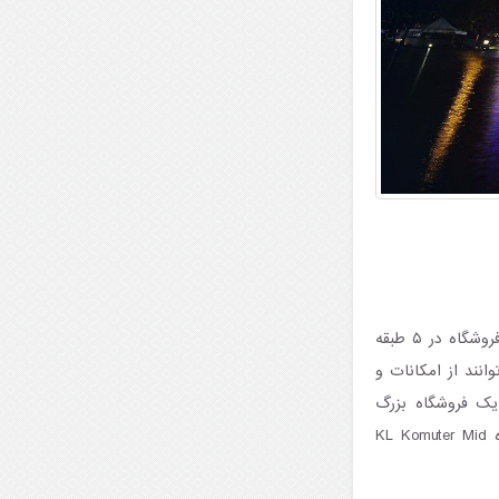
مید ولی مگامال یکی از بزرگترین مراکز خرید کوالالامپور در جنوب شرقی آسیا با بیش از ۴۳۰ فروشگاه در ۵ طبقه
نند از امکانات و
 یک فروشگاه بزرگ
کتابفروشی MPH در مید ولی مگامال وجود دارد. از همه مهم‌تر این مرکز خرید در کنار ایستگاه KL Komuter Mid