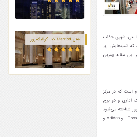
قامتی. شهری جذاب
هتل JW Marriott کوالالامپور
ید که شب‌هایش زیر
تابی که از پشت ابر می‎‌تابد، زیباست. در این مقاله بهترین
اری وسیع و لوکس به مساحت ۱۵۰ هزار متر مربع است که در مرکز
ک اداری و دو برج
ور شناخته می‌شود
که دارای فروشگاه‌هایی با برندهای گران و معروف بین‌المللی از جمله Topshop، Louis Vuitton، Coach و Adidas و