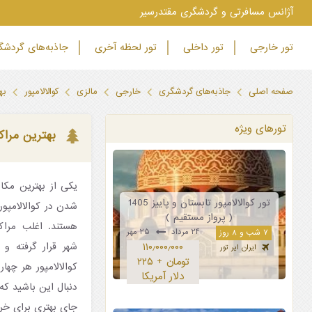
‫آژانس مسافرتی و گردشگری مقتدرسیر
تور خارجی
تور داخلی
تور لحظه آخری
جاذبه‌های گردش
صفحه اصلی
جاذبه‌های گردشگری
خارجی
مالزی
کوالالامپور
به
تورهای ویژه
بهترین مراکز
یکی از بهترین مکا
تور کوالالامپور تابستان و پاییز 1405
شدن در کوالالامپور
( پرواز مستقیم )
هستند. اغلب مراکز
۲۴ مرداد
۲۵ مهر
۷ شب و ۸ روز
شهر قرار گرفته و 
۱۱۰٫۰۰۰٫۰۰۰
ایران ایر تور
تومان + ۲۲۵
کوالالامپور هر چها
دلار آمریکا
دنبال این باشید که 
جای بهتری برای خر