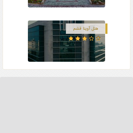
هتل آوینا قشم