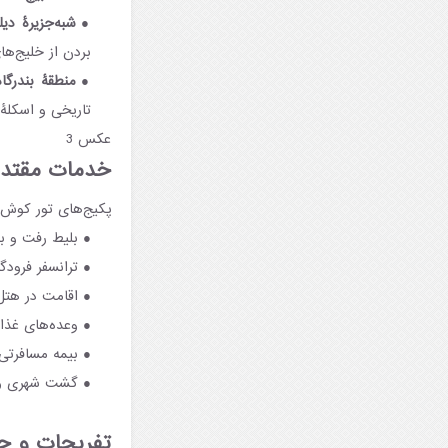
شبه‌جزیرۀ دی
بردن از خلیج‌ها
منطقۀ بندرگاه
تاریخی و اسکلۀ
عکس 3
خدمات مقتدر 
پکیج‌های تور کوش 
بلیط رفت و ب
ترانسفر فرودگ
اقامت در هتل (ALL یا LL
وعده‌های غذا
بیمه مسافرتی؛
گشت شهری و ر
تفریحات و ج