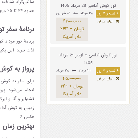
سانتی‌گراد شناخته
تور کوش آداسی 28 مرداد 1405
حدود ۲۴ تا ۲۵ درجه سانتی‌گراد است که برای شنا و تفریحات آبی عالی خواهد بود.
۲۸ مرداد
۰۴ شهریور
۶ شب و ۷ روز
۴۲٫۰۰۰٫۰۰۰
ایران ایر تور
برنامۀ سفر ت
تومان + ۲۴۳
دلار آمریکا
لذت ببرید. این پکی
تور کوش آداسی + ازمیر 21 مرداد
1405
پرواز به کوش آ
۲۱ مرداد
۲۸ مرداد
۶ شب و ۷ روز
۴۵٫۰۰۰٫۰۰۰
ایران ایر تور
برای سفر به کوش آد
تومان + ۲۴۲
انجام می‌شود. پرو
دلار آمریکا
قشم‌ایر و آتا و ایر
زمینی به کوش آدا
عکس 2
بهترین زمان رز