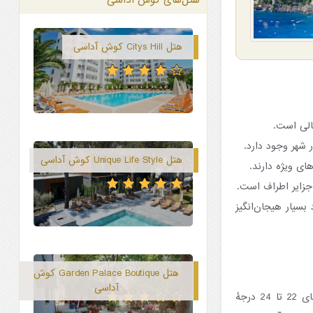
هتل Citys Hill کوش آداسی
الی است.
شهر وجود دارد.
هتل Unique Life Style کوش آداسی
ی ویژه دارند.
جزایر اطراف است.
سیار هیجان‌انگیز
هتل Garden Palace Boutique کوش
آداسی
کوش آداسی با میانگین دمای روزانۀ حدود 32 تا 35 درجۀ سانتی‌گراد و شب‌هایی گرم با دمای 22 تا 24 درجۀ