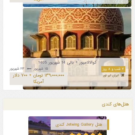
کوالالامپور + بالی 14 شهریور 1405
۱۵ شهریور
۲۳ شهریور
۷ شب و ۸ روز
۱۳۹٫۰۰۰٫۰۰۰ تومان + ۷۰۰ دلار
ایران ایر تور
آمریکا
هتل‌های کندی
هتل Jetwing Gallery کندی