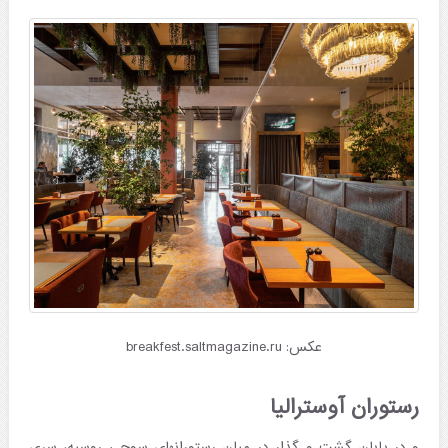
عکس: breakfest.saltmagazine.ru
رستوران آوسترالیا
و در پایان گشت و گذار در میان رستورانهای سوچی روسیه، سری