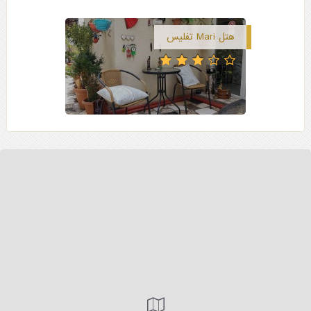
هتل Mari تفلیس