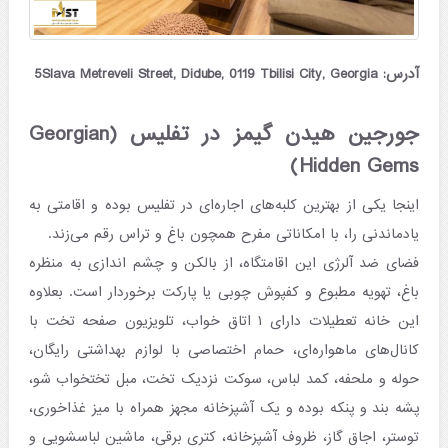
آدرس: 5Slava Metreveli Street, Didube, 0119 Tbilisi City, Georgia
جورجین هیدن گیمز در تفلیس (Georgian
Hidden Gems)
اینجا یکی از بهترین کلبه‌های اجاره‌ای در تفلیس بوده و اقامتی به
یادماندنی را، با امکاناتی مفرح همچون باغ و تراس رقم می‌زند.
فضای ضد آلرژی این اقامتگاه، از بالکن و چشم اندازی به منظره
باغ، تهویه مطبوع و کفپوش چوبی یا پارکت برخوردار است. بعلاوه
این خانه تعطیلات دارای ۱ اتاق خواب، تلویزیون صفحه تخت با
کانال‌های ماهواره‌ای، حمام اختصاصی با لوازم بهداشتی رایگان،
حوله و ملحفه، کمد لباس، سوکت نزدیک تخت، مبل تختخواب شو،
پشه بند و پنکه بوده و یک آشپزخانه مجهز همراه با میز غذاخوری،
توستر، اجاق گاز، ظروف آشپزخانه، کتری برقی، ماشین لباسشویی و