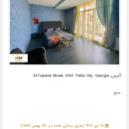
آدرس: 34Tsavkisi Street, 0105 Tbilisi City, Georgia
منبع
)
(
۱۸ تیر ۱۴۰۲
به‌روز رسانی شده در: 09 بهمن 1403