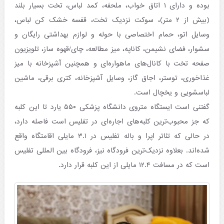
بوده و دارای ۱ اتاق خواب، ملحفه، کمد لباس، تخت بسیار بلند
(بیش از ۲ متر)، سوکت نزدیک تخت، قفسه خشک کن لباس،
وسایل اتو، حمام اختصاصی با حوله و لوازم بهداشتی رایگان و
سشوار، فضای نشیمن، کاناپه، میز مطالعه، چای/قهوه ساز، تلویزیون
صفحه تخت با کانال‌های ماهواره‌ای و همچنین آشپزخانه با میز
غذاخوری، توستر، اجاق گاز، وسایل آشپزخانه، کتری برقی، ماشین
لباسشویی و یخچال است.
گفتنی است ایستگاه متروی دانشگاه پزشکی ۵۵۰ یارد تا این کلبه
که جز محبوب‌ترین کلبه‌های اجاره‌ای در تفلیس است فاصله دارد،
در حالی که تئاتر اپرا و باله تفلیس در ۳.۱ مایلی اقامتگاه واقع
شده‌اند. بعلاوه نزدیک‌ترین فرودگاه نیز، فرودگاه بین المللی تفلیس
است که در مسافت ۱۲.۴ مایلی از این کلبه قرار دارد.