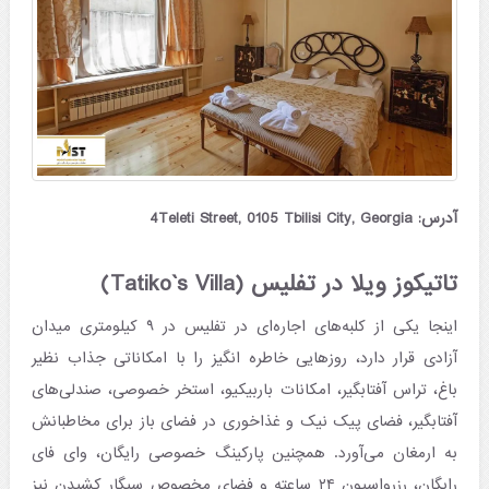
آدرس: 4Teleti Street, 0105 Tbilisi City, Georgia
تاتیکوز ویلا در تفلیس (Tatiko`s Villa)
اینجا یکی از کلبه‌های اجاره‌ای در تفلیس در ۹ کیلومتری میدان
آزادی قرار دارد، روزهایی خاطره انگیز را با امکاناتی جذاب نظیر
باغ، تراس آفتابگیر، امکانات باربیکیو، استخر خصوصی، صندلی‌های
آفتابگیر، فضای پیک نیک و غذاخوری در فضای باز برای مخاطبانش
به ارمغان می‌آورد. همچنین پارکینگ خصوصی رایگان، وای فای
رایگان، رزرواسیون ۲۴ ساعته و فضای مخصوص سیگار کشیدن نیز