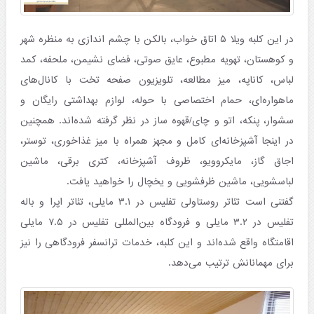
در این کلبه ویلا ۵ اتاق خواب، بالکن با چشم اندازی به منظره شهر
و کوهستان، تهویه مطبوع، عایق صوتی، فضای نشیمن، ملحفه، کمد
لباس، کاناپه، میز مطالعه، تلویزیون صفحه تخت با کانال‌های
ماهواره‌ای، حمام اختصاصی با حوله، لوازم بهداشتی رایگان و
سشوار، پنکه، اتو و چای/قهوه ساز در نظر گرفته شده‌اند. همچنین
در اینجا آشپزخانه‌ای کامل و مجهز همراه با میز غذاخوری، توستر،
اجاق گاز، مایکروویو، ظروف آشپزخانه، کتری برقی، ماشین
لباسشویی، ماشین ظرفشویی و یخچال را خواهید یافت.
گفتنی است تئاتر روستاولی تفلیس در ۳.۱ مایلی، تئاتر اپرا و باله
تفلیس در ۳.۲ مایلی و فرودگاه بین‌المللی تفلیس در ۷.۵ مایلی
اقامتگاه واقع شده‌اند و این کلبه، خدمات ترانسفر فرودگاهی را نیز
برای مهمانانش ترتیب می‌دهد.