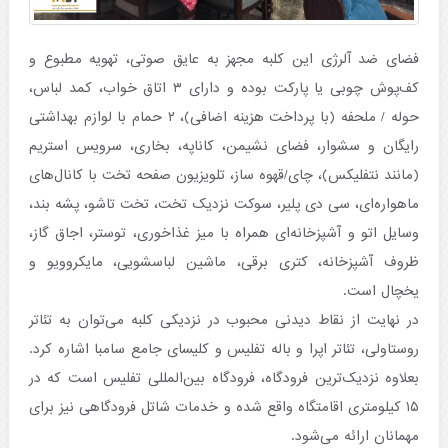
فضای ضد آلرژی این کلبه مجهز به عایق صوتی، تهویه مطبوع و
کف‌پوش چوبی یا پارکت بوده و دارای ۳ اتاق خواب، کمد لباس،
حوله / ملحفه (با پرداخت هزینه اضافی)، ۲ حمام با لوازم بهداشتی
رایگان و سشوار، فضای نشیمن، کاناپه، بخاری، سرویس استریم
(مانند نتفلیکس)، چای/قهوه ساز، تلویزیون صفحه تخت با کانال‌های
ماهواره‌ای، سی دی پلیر، سوکت نزدیک تخت، تخت تاشو، پشه بند،
وسایل اتو و آشپزخانه‌ای همراه با میز غذاخوری، توستر، اجاق گاز،
ظروف آشپزخانه، کتری برقی، ماشین لباسشویی، مایکروویو و
یخچال است.
در نهایت از نقاط دیدنی محبوب در نزدیکی کلبه می‌توان به تئاتر
روستاولی، تئاتر اپرا و باله تفلیس و کلیسای جامع سامبا اشاره کرد.
بعلاوه نزدیک‌ترین فرودگاه، فرودگاه بین‌المللی تفلیس است که در
۱۵ کیلومتری اقامتگاه واقع شده و خدمات شاتل فرودگاهی نیز برای
مهمانان ارائه می‌شود.