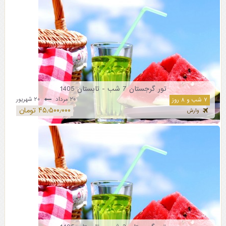
تور گرجستان 7 شب - تابستان 1405
۲۰ مرداد
۲۰ شهریور
۷ شب و ۸ روز
۴۵٫۵۰۰٫۰۰۰ تومان
وارش