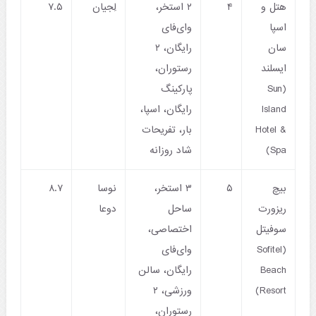
هتل و
۴
۲ استخر،
لِجیان
۷.۵
اسپا
وای‌فای
سان
رایگان، ۲
ایسلند
رستوران،
(Sun
پارکینگ
Island
رایگان، اسپا،
Hotel &
بار، تفریحات
Spa)
شاد روزانه
بیچ
۵
۳ استخر،
نوسا
۸.۷
ریزورت
ساحل
دوعا
سوفیتل
اختصاصی،
(Sofitel
وای‌فای
Beach
رایگان، سالن
Resort)
ورزشی، ۲
رستوران،