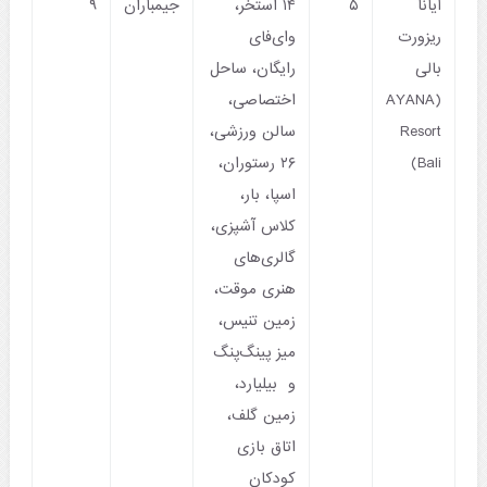
آیانا
۵
۱۴ استخر،
جیمباران
۹
ریزورت
وای‌فای
بالی
رایگان، ساحل
(AYANA
اختصاصی،
Resort
سالن ورزشی،
Bali)
۲۶ رستوران،
اسپا، بار،
کلاس آشپزی،
گالری‌های
هنری موقت،
زمین تنیس،
میز پینگ‌پنگ
و بیلیارد،
زمین گلف،
اتاق بازی
کودکان