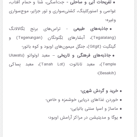
تفریحات آبی و ساحلی -
جت‌اسکی، شنا و حمام آفتاب،
غواصی و اسنورکلینگ، کشتی‌سواری و تور جزایر، موج‌سواری
وغیره؛
جاذبه‌های طبیعی
- تراس‌های برنج تِگالالانگ
(Tegalalang)، آبشارهای تِگِنونگان (Tegenungan) و
گیتگیت (Gitgit)، جنگل میمون‌های اوبود و کوه باتور؛
جاذبه‌های فرهنگی و تاریخی
– معبد اولواتو (Uluwatu
Temple)، معبد تانالوت (Tanah Lot)، معبد بِساکی
(Besakih)؛
خرید و گردش شهری؛
خوردن غذاهای دریایی خوشمزه و خاص؛
ماساژ و اسپا سنتی بالیایی؛
یوگا و مدیتیشن در مراکز آرامش اوبود؛