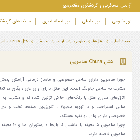
‫آژانس مسافرتی و گردشگری مقتدرسیر
تور خارجی
تور داخلی
تور لحظه آخری
جاذبه‌های گردش
صفحه اصلی
هتل‌ها
خارجی
تایلند
ساموئی
هتل Chura سامویی
هتل Chura سامویی
چورا سامویی دارای ساحل خصوصی و ماساژ درمانی آرامش بخش و
مشرف به ساحل چاونگ است. این هتل دارای وای فای رایگان در تما
اتاق‌های مدرن هتل با رنگ‌های خاکی تزئین شده‌اند و مشرف به ب
سالن استراحت و با تهویه مطبوع ، تلویزیون صفحه تخت و دی
خصوصی دارای وان دو نفره هستند.
چورا سامویی ۵ دقی
سامویی فاصله دارد.