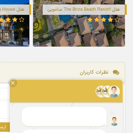
هتل The Briza Beach Resort سامویی
هتل Montien House سامویی
نظرات کاربران