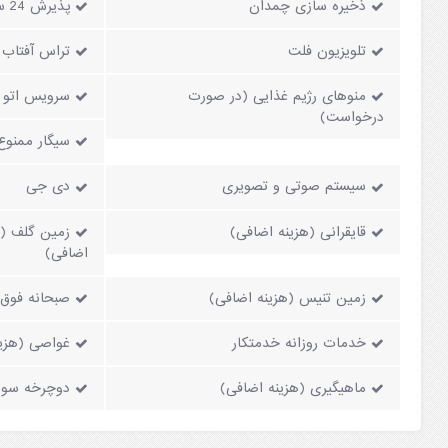
ذخیره سازی چمدان
پذیرش 24 ساعته
تلویزیون فلت
تراس آفتاب
منوهای رژیم غذایی (در صورت
سرویس اتو (
درخواست)
سیگار ممنوع
سیستم صوتی و تصویری
دی جی
قایقرانی (هزینه اضافی)
اضافی)
زمین تنیس (هزینه اضافی)
صبحانه فوق ا
خدمات روزانه خدمتکار
غواصی (هزین
ماهیگیری (هزینه اضافی)
دوچرخه سوا