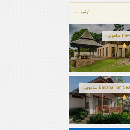
آرشیو