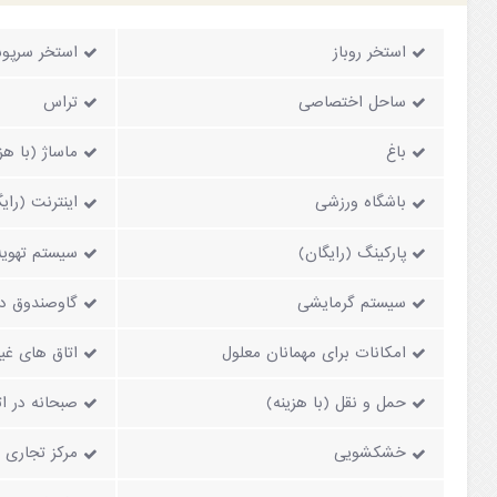
استخر روباز
استخر سرپو
ساحل اختصاصی
تراس
باغ
ماساژ (با هز
باشگاه ورزشی
اینترنت (رای
پارکینگ (رایگان)
سیستم تهویه
سیستم گرمایشی
گاوصندوق دا
امکانات برای مهمانان معلول
اتاق های غی
حمل و نقل (با هزینه)
صبحانه در ات
خشکشویی
مرکز تجاری