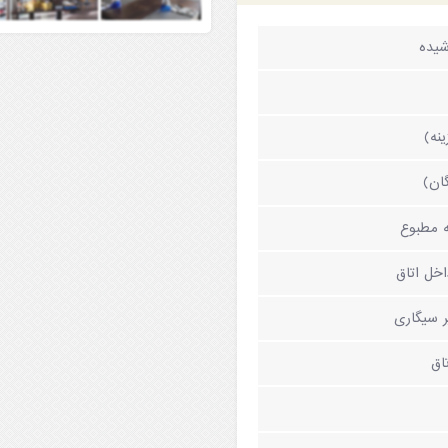
شیده
ینه)
گان)
 مطبوع
خل اتاق
ر سیگاری
اق