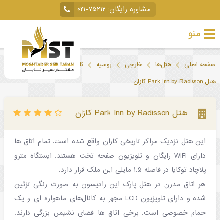
مشاوره رایگان:
۰۲۱-۷۵۲۱۲
منو
تور
صفحه اصلی
هتل‌ها
خارجی
روسیه
کازان (تاتارستان)
خارجی
هتل Park Inn by Radisson کازان
تور
داخلی
هتل Park Inn by Radisson کازان
تور
این هتل نزدیک مراکز تاریخی کازان واقع شده است. تمام اتاق ها
لحظه
دارای WiFi رایگان و تلویزیون صفحه تخت هستند. ایستگاه مترو
آخری
پلاچاد توکایا در فاصله ۱.۵ مایلی این ملک قرار دارد.
جاذبه‌های
هر اتاق مدرن در هتل پارک این رادیسون به صورت رنگی تزئین
شده و دارای تلویزیون LCD مجهز به کانال‌های ماهواره ای و یک
گردشگری
حمام خصوصی است. برخی اتاق ها فضای نشیمن بزرگی دارند.