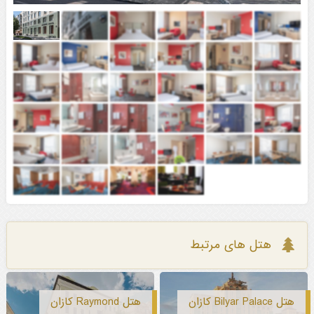
هتل های مرتبط
هتل Bilyar Palace کازان
هتل Raymond کازان