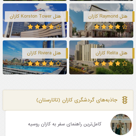
هتل Raymond کازان
هتل Korston Tower کازان
هتل Relita کازان
هتل Riviera کازان
جاذبه‌های گردشگری کازان (تاتارستان)
کامل‌ترین راهنمای سفر به کازان روسیه