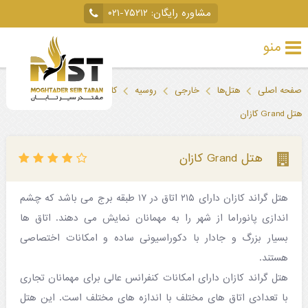
مشاوره رایگان:
۰۲۱-۷۵۲۱۲
منو
تور
صفحه اصلی
هتل‌ها
خارجی
روسیه
کازان (تاتارستان)
خارجی
هتل Grand کازان
تور
داخلی
هتل Grand کازان
تور
هتل گراند کازان دارای ۲۱۵ اتاق در ۱۷ طبقه برج می باشد که چشم
لحظه
اندازی پانوراما از شهر را به مهمانان نمایش می دهند. اتاق ها
آخری
بسیار بزرگ و جادار با دکوراسیونی ساده و امکانات اختصاصی
جاذبه‌های
هستند.
هتل گراند کازان دارای امکانات کنفرانس عالی برای مهمانان تجاری
گردشگری
با تعدادی اتاق های مختلف با اندازه های مختلف است. این هتل