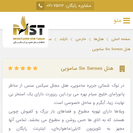
مشاوره رایگان:
۰۲۱-۷۵۲۱۲
منو
تور
صفحه اصلی
هتل‌ها
خارجی
تایلند
ساموئی
خارجی
هتل Six Senses سامویی
تور
داخلی
هتل Six Senses سامویی
تور
در نوک شمالی جزیره سامویی، هتل مجلل سیکس سنس از مناظر
لحظه
پانورامای خلیج سیام بهره می برد.این ریزورت دارای یک استخر بی
آخری
نهایت زیبا، آبگرم و ساحل خصوصی است.
جاذبه‌های
ویلاها دارای تهویه مطبوع و فضاهای باز بزرگ و کفپوش چوبی
هستند که به اتاق ها حس روشن و مطبوع می بخشد. تمامی آنها
گردشگری
مجهز به تلویزیون کابلی/ماهواره‌ای، اینترنت رایگان و