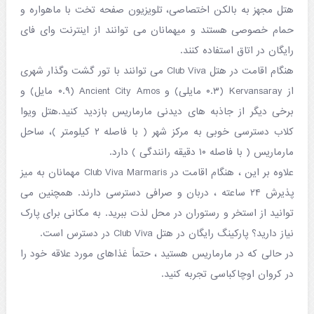
هتل مجهز به بالکن اختصاصی، تلویزیون صفحه تخت با ماهواره و
حمام خصوصی هستند و میهمانان می توانند از اینترنت وای فای
رایگان در اتاق استفاده کنند.
هنگام اقامت در هتل Club Viva می توانند با تور گشت وگذار شهری
از Kervansaray (۰.۳ مایلی) و Ancient City Amos (۰.۹ مایل) و
برخی دیگر از جاذبه های دیدنی مارماریس بازدید کنید.هتل ویوا
کلاب دسترسی خوبی به مرکز شهر ( با فاصله ۲ کیلومتر )، ساحل
مارماریس ( با فاصله ۱۰ دقیقه رانندگی ) دارد.
علاوه بر این ، هنگام اقامت در Club Viva Marmaris مهمانان به میز
پذیرش ۲۴ ساعته ، دربان و صرافی دسترسی دارند. همچنین می
توانید از استخر و رستوران در محل لذت ببرید. به مکانی برای پارک
نیاز دارید؟ پارکینگ رایگان در هتل Club Viva در دسترس است.
در حالی که در مارماریس هستید ، حتماً غذاهای مورد علاقه خود را
در کروان اوچاکباسی تجربه کنید.