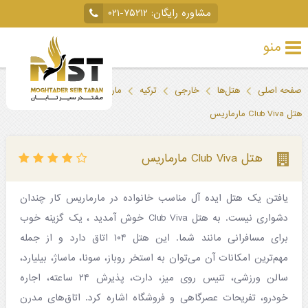
مشاوره رایگان:
۰۲۱-۷۵۲۱۲
منو
تور
صفحه اصلی
هتل‌ها
خارجی
ترکیه
مارماریس
خارجی
هتل Club Viva مارماریس
تور
داخلی
هتل Club Viva مارماریس
تور
یافتن یک هتل ایده آل مناسب خانواده در مارماریس کار چندان
لحظه
دشواری نیست. به هتل Club Viva خوش آمدید ، یک گزینه خوب
آخری
برای مسافرانی مانند شما. این هتل ۱۰۴ اتاق دارد و از جمله
جاذبه‌های
مهم‌ترین امکانات آن می‌توان به استخر روباز، سونا، ماساژ، بیلیارد،
سالن ورزشی، تنیس روی میز، دارت، پذیرش ۲۴ ساعته، اجاره
گردشگری
خودرو، تفریحات عصرگاهی و فروشگاه اشاره کرد. اتاق‌های مدرن