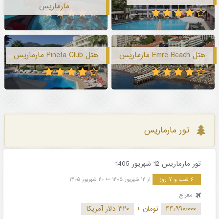
مارماریس
هتل Emre Beach مارماریس
هتل Pineta Club مارماریس
تور مارماریس
تور مارماریس 12 شهریور 1405
۶ شب و ۷ روز
از ۱۲ شهریور ۱۴۰۵
۲۰ شهریور ۱۴۰۵
معراج
۴۴٫۹۹۰٫۰۰۰
تومان
+
۳۲۰ دلار آمریکا