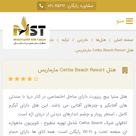
مشاوره رایگان:
۰۲۱-۷۵۲۱۲
منو
تور
صفحه اصلی
هتل‌ها
خارجی
ترکیه
مارماریس
خارجی
هتل Cettia Beach Resort مارماریس
تور
داخلی
هتل Cettia Beach Resort مارماریس
تور
لحظه
هتل ستیا بیچ ریزورت دارای ساحل اختصاصی در کنار دریا با صندلی
آخری
های آفتابگیر و چترهای آفتابی می باشد. این هتل دارای آبگرم
جاذبه‌های
کامل ، استخر روباز و چشم اندازهای دیدنی از دریای اژه است.
اتاقهای شیک Cettia Beach شامل تهویه مطبوع ، تلویزیون ماهواره
گردشگری
ای صفحه تخت و Wi-Fi رایگان است. همه اتاق ها دارای حمام