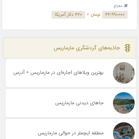
معراج
۴۴٫۹۹۰٫۰۰۰
تومان
+
۳۲۰ دلار آمریکا
جاذبه‌های گردشگری مارماریس
بهترین ویلاهای اجاره‌ای در مارماریس + آدرس
جاهای دیدنی مارماریس
منطقه ایچملر در حوالی مارماریس