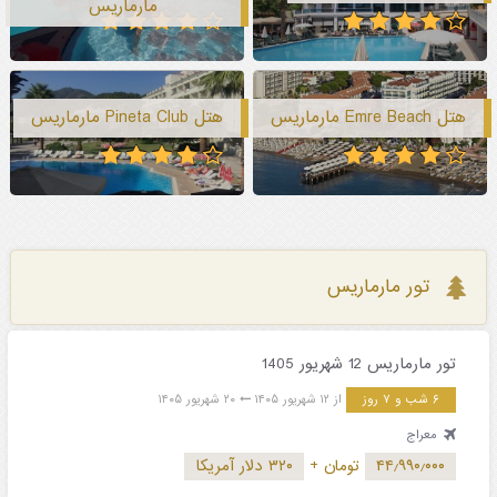
مارماریس
هتل Emre Beach مارماریس
هتل Pineta Club مارماریس
تور مارماریس
تور مارماریس 12 شهریور 1405
۶ شب و ۷ روز
از ۱۲ شهریور ۱۴۰۵
۲۰ شهریور ۱۴۰۵
معراج
۴۴٫۹۹۰٫۰۰۰
تومان
+
۳۲۰ دلار آمریکا