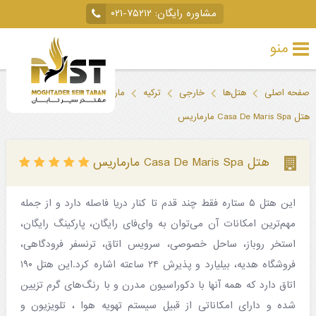
مشاوره رایگان:
۰۲۱-۷۵۲۱۲
منو
تور
صفحه اصلی
هتل‌ها
خارجی
ترکیه
مارماریس
خارجی
هتل Casa De Maris Spa مارماریس
تور
داخلی
هتل Casa De Maris Spa مارماریس
تور
این هتل ۵ ستاره فقط چند قدم تا کنار دریا فاصله دارد و از جمله
لحظه
مهم‌ترین امکانات آن می‌توان به وای‌فای رایگان، پارکینگ رایگان،
آخری
استخر روباز، ساحل خصوصی، سرویس اتاق، ترنسفر فرودگاهی،
جاذبه‌های
فروشگاه هدیه، بیلیارد و پذیرش ۲۴ ساعته اشاره کرد.این هتل ۱۹۰
اتاق دارد که همه آنها با دکوراسیون مدرن و با رنگ‌های گرم تزیین
گردشگری
شده و دارای امکاناتی از قبیل سیستم تهویه هوا ، تلویزیون و