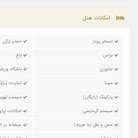
امکانات هتل
استخر روباز
حمام ترکی
تراس
باغ
جکوزی
باشگاه ورزش
سونا
اینترنت (رای
پارکینگ (رایگان)
سیستم تهویه
سیستم گرمایشی
امکانات برا
حمل و نقل (با هزینه)
صبحانه در ات