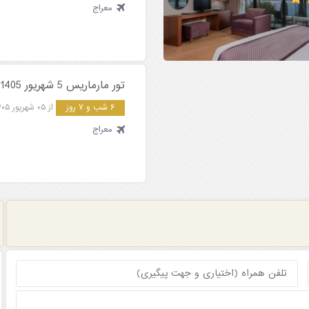
معراج
تور مارماریس 5 شهریور 1405
۶ شب و ۷ روز
از ۰۵ شهریور ۱۴۰۵
معراج