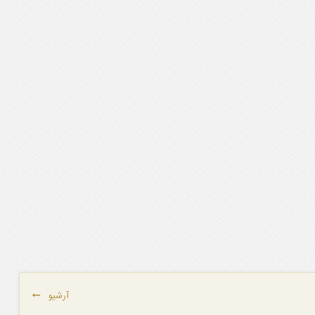
آرشیو