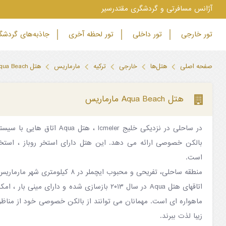
‫آژانس مسافرتی و گردشگری مقتدرسیر
تور خارجی
تور داخلی
تور لحظه آخری
جاذبه‌های گردش
صفحه اصلی
هتل‌ها
خارجی
ترکیه
مارماریس
هتل Aqua Beach مارماریس
هتل Aqua Beach مارماریس
بالکن خصوصی ارائه می دهد. این هتل دارای استخر روباز ، استخ
است.
منطقه ساحلی، تفریحی و محبوب ایچملر در ۸ کیلومتری شهر مارماریس قرار دارد.
اتاقهای هتل Aqua در سال ۲۰۱۳ بازسازی شده و دارای می
زیبا لذت ببرند.