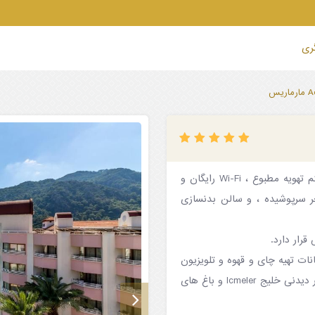
گری
در ساحلی در نزدیکی خلیج Icmeler ، هتل Aqua اتاق هایی با سیستم تهویه مطبوع ، Wi-Fi رایگان و
ر سرپوشیده ، و سالن بدنسازی
نی بار ، امکانات تهیه چای و قهوه و تلویزیون
ماهواره ای است. مهمانان می توانند از بالکن خصوصی خود از مناظر دیدنی خلیج Icmeler و باغ های