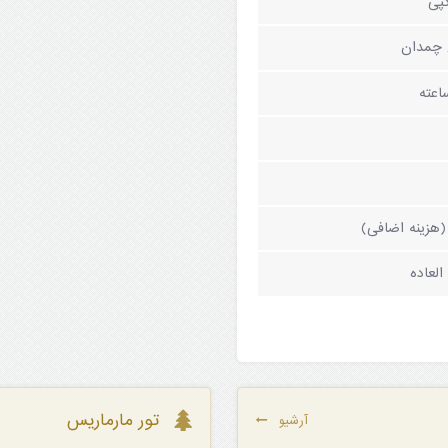
پی
 چمدان
هزینه اضافی)
لعاده
تور مارماریس
آرشیو