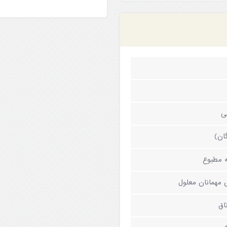
ی
گان)
 مطبوع
ی مهمانان معلول
اق