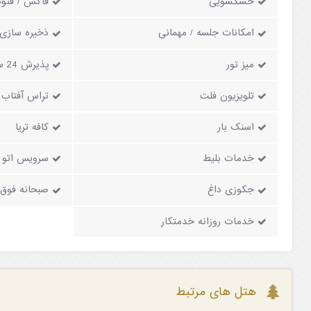
خشکشویی
فاکس / فتوک
امکانات جلسه / مهمانی
ذخیره سازی
میز تور
پذیرش 24 ساعته
تلویزیون فلت
تراس آفتاب
اسنک بار
کافه تریا
خدمات بلیط
سرویس اتو (
جکوزی داغ
صبحانه فوق ا
خدمات روزانه خدمتکار
هتل های مرتبط