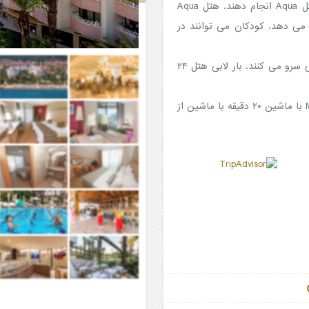
میهمانان می توانند انواع ورزش ها مانند تنیس و بسکتبال را در هتل Aqua انجام دهند. هتل Aqua
 می دهد. کودکان می توانند در
۳ رستوران à la carte هتل غذاهای ایتالیایی ، ترکی و غذاهای دریایی سرو می کنند. بار لابی هتل ۲۴
هتل Aqua در مرکز شهر Içmeler واقع شده است و مرکز شهر Marmaris با ماشین ۲۰ دقیقه با ماشین از