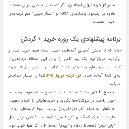
مراکز خرید ارزان استانبول:
اگر کلا دنبال جاهای ارزان هستید،
علاوه بر اپتیموم، پاساژهای "کاله" و "استار سیتی" هم گزینه‌های
خوبی هستند.
برنامه پیشنهادی یک روزه خرید + گردش
حالا که تا بخش آسیایی آمده‌اید، حیف است فقط خرید کنید و
برگردید. می‌توانید یک روز کامل را برای این منطقه برنامه‌ریزی
کنید. این برنامه‌ای پیشنهادی که در ادامه بر اساس سال‌ها تجربه
برای شما آماده شده،
تور ترکیه نوروز ۱۴۰۵
شما را بسیار جذاب‌تر
می‌کند:
صبح تا ظهر:
حدود ساعت ۱۰ یا ۱۱ صبح به اپتیموم برسید. با
خیال راحت در فروشگاه‌ها بگردید و خریدهایتان را انجام دهید.
ناهار:
به طبقه آخر (فودکورت) بروید. اینجا گزینه‌های زیادی
دارید؛ از "برگر کینگ" و "کی‌اف‌سی" گرفته تا غذاهای ترکی مثل
"بای دونر" (Bay Döner) و "پیدم" (Pidem). اگر هوا خوب بود،