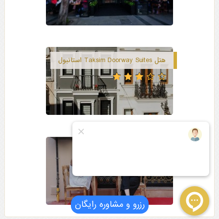
هتل Taksim Doorway Suites استانبول
هتل Max well استانبول
رزرو و مشاوره رایگان