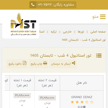
مشاوره رایگان:
۰۲۱-۷۵۲۱۲
منو
تور
صفحه اصلی
تورها
خارجی
ترکیه
استانبول
خارجی
تور استانبول 4 شب - تابستان 1405
تور
داخلی
تور استانبول 4 شب - تابستان 1405
ارسال به دوستان
چاپ پکیج
دانلود پکیج
تور
لحظه
آخری
قیمت ۲ تخته
قیمت ۱ تخته
نام هتل
(هر نفر)
(هر نفر)
جاذبه‌های
۴۱٫۹۹۰٫۰۰۰
GRAND DENIZ
گردشگری
۴۱٫۹۹۰٫۰۰۰
تومان
تومان
+
B.B