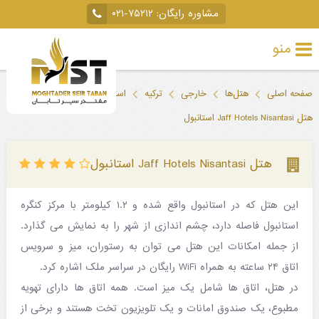
مشاوره رایگان:
۰۲۱-۷۵۲۱۲
منو
تور
صفحه اصلی
هتل‌ها
خارجی
ترکیه
استانبول
خارجی
هتل Jaff Hotels Nisantasi استانبول
تور
داخلی
هتل Jaff Hotels Nisantasi استانبول
تور
این هتل که در استانبول واقع شده و ۱.۲ کیلومتر با مرکز کنگره
لحظه
استانبول فاصله دارد، چشم اندازی از شهر را به نمایش می گذارد.
آخری
از جمله امکانات این هتل می توان به رستوران، میز و سرویس
جاذبه‌های
اتاق ۲۴ ساعته به همراه WiFi رایگان در سراسر ملک اشاره کرد.
در هتل، اتاق ها شامل یک میز است. همه اتاق ها دارای تهویه
گردشگری
مطبوع، یک صندوق امانات و یک تلویزیون تخت هستند و برخی از