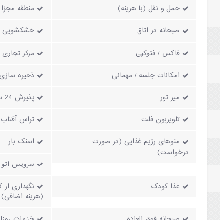
حمل و نقل (با هزینه)
منطقه مجزا 
صبحانه در اتاق
خشکشویی
فاکس / فتوکپی
مرکز تجاری
امکانات جلسه / مهمانی
ذخیره سازی
میز تور
پذیرش 24 ساعته
تلویزیون فلت
تراس آفتاب
منوهای رژیم غذایی (در صورت
اسنک بار
درخواست)
سرویس اتو (
غذا کودک
نگهداری از 
(هزینه اضافی)
صبحانه فوق العاده
خدمات روزان