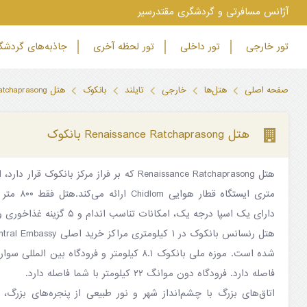
‫آژانس مسافرتی و گردشگری مقتدرسیر
تور خارجی
تور داخلی
تور لحظه آخری
جاذبه‌های گردش
صفحه اصلی
هتل‌ها
خارجی
تایلند
بانکوک
هتل Renaissance Ratchaprasong بانکوک
هتل Renaissance Ratchaprasong بانکوک
دارای یک اسپا درجه یک، امکانات تناسب اندام و ۵ گزینه غذاخوری و پارکینگ رایگان است.
فاصله دارد. فرودگاه دون موانگ ۲۲ کیلومتر با شما فاصله دارد.
اتاق‌های بزرگ با چشم‌انداز شهر و نور طبیعی از پنجره‌های بزرگ، ت