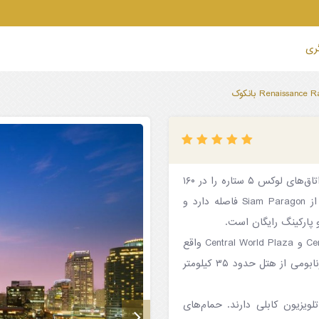
گری
هتل Renaissance Ratchaprasong که بر فراز مرکز بانکوک قرار دارد، اتاق‌های لوکس ۵ ستاره را در ۱۶۰
متری ایستگاه قطار هوایی Chidlom ارائه می‌کند.هتل فقط ۸۰۰ متر از Siam Paragon فاصله دارد و
هتل رنسانس بانکوک در ۱ کیلومتری مراکز خرید اصلی Central Embassy و Central World Plaza واقع
شده است. موزه ملی بانکوک ۸.۱ کیلومتر و فرودگاه بین المللی سوارنابومی از هتل حدود ۳۵ کیلومتر
لویزیون کابلی دارند. حمام‌های