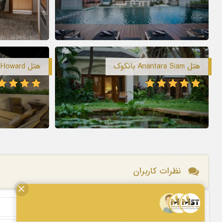
هتل Anantara Siam بانکوک
هتل Grand Howard بانکوک
نظرات کاربران