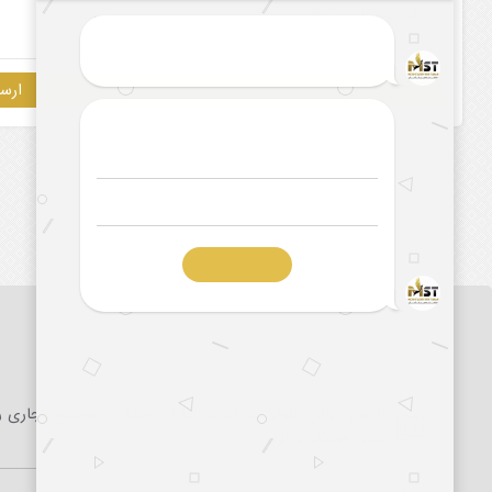
آدرس: تهران، بلوار میرداماد، خیابان حصاری، مجتمع تجاری را
طبقه همکف و اول