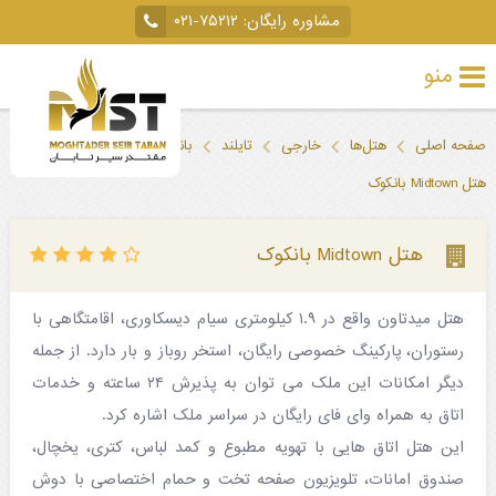
مشاوره رایگان:
۰۲۱-۷۵۲۱۲
منو
تور
صفحه اصلی
هتل‌ها
خارجی
تایلند
بانکوک
خارجی
هتل Midtown بانکوک
تور
داخلی
هتل Midtown بانکوک
تور
هتل میدتاون واقع در ۱.۹ کیلومتری سیام دیسکاوری، اقامتگاهی با
لحظه
رستوران، پارکینگ خصوصی رایگان، استخر روباز و بار دارد. از جمله
آخری
دیگر امکانات این ملک می توان به پذیرش ۲۴ ساعته و خدمات
جاذبه‌های
اتاق به همراه وای فای رایگان در سراسر ملک اشاره کرد.
این هتل اتاق هایی با تهویه مطبوع و کمد لباس، کتری، یخچال،
گردشگری
صندوق امانات، تلویزیون صفحه تخت و حمام اختصاصی با دوش