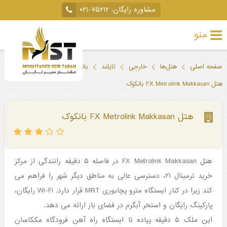
مشاوره رایگان:
۰۲۱-۷۵۲۱۲
منو
تور
صفحه اصلی
هتل‌ها
خارجی
تایلند
بانکوک
خارجی
هتل FX Metrolink Makkasan بانکوک
تور
داخلی
هتل FX Metrolink Makkasan بانکوک
تور
لحظه
هتل FX Metrolink Makkasan در فاصله ۵ دقیقه رانندگی از مرکز
آخری
خرید ترمینال ۲۱، دسترسی عالی به مناطق دیگر شهر را فراهم می
جاذبه‌های
کند زیرا در کنار ایستگاه مترو پچابوری MRT قرار دارد. Wi-Fi رایگان،
پارکینگ رایگان و استخر آبگرم در فضای باز ارائه می دهد.
گردشگری
این ملک ۵ دقیقه پیاده تا ایستگاه راه آهن فرودگاه مککاسان