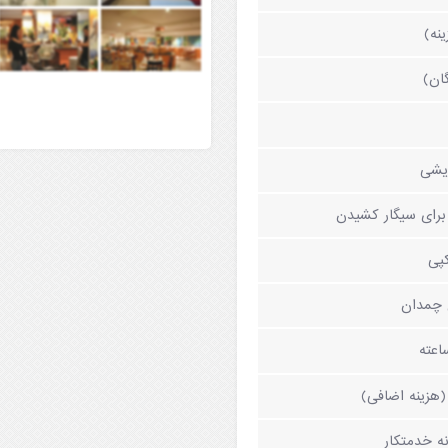
ینه)
گان)
یشی
برای سیگار کشیدن
پی
 چمدان
هزینه اضافی)
ه خدمتکار