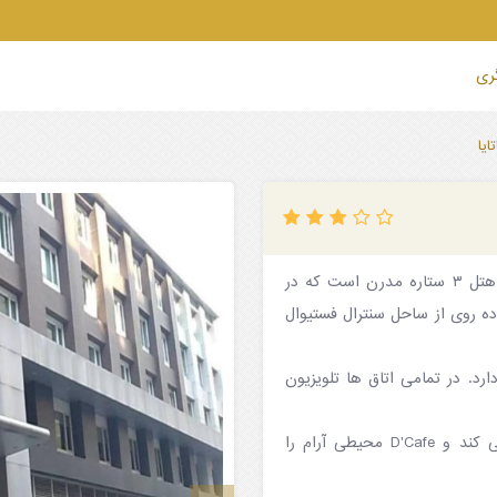
گری
هتل بارون بیچ که توسط باغ های استوایی احاطه شده است، یک هتل ۳ ستاره مدرن است که در
نزدیکی خیابان واکینگ استریت، و ۵ دقیقه پیاده روی از ساحل سنترال فستیوال
 دارد. در تمامی اتاق ها تلویزیون
رستوران هتل بارون بیچ در طول روز غذاهای محلی متنوع سرو می کند و D'Cafe محیطی آرام را