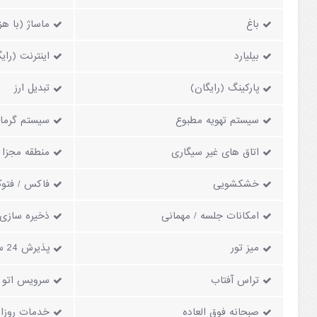
باغ
ماساژ (با هز
بیلیارد
اینترنت (رای
پارکینگ (رایگان)
تبدیل ارز
سیستم تهویه مطبوع
سیستم گرما
اتاق های غیر سیگاری
منطقه مجزا 
خشکشویی
فاکس / فتوک
امکانات جلسه / مهمانی
ذخیره سازی
میز تور
پذیرش 24 ساعته
تراس آفتاب
سرویس اتو (
صبحانه فوق العاده
خدمات روزان