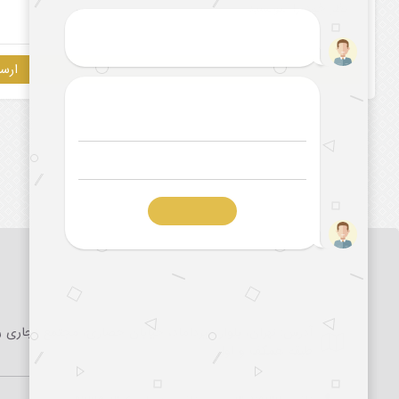
آدرس: تهران، بلوار میرداماد، خیابان حصاری، مجتمع تجاری را
طبقه همکف و اول