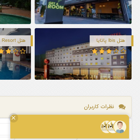
هتل Ibis پاتایا
هتل Mike Beach Resort پاتایا
نظرات کاربران