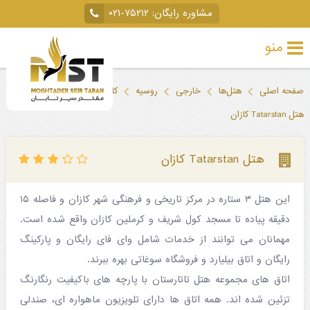
مشاوره رایگان:
۰۲۱-۷۵۲۱۲
منو
تور
صفحه اصلی
هتل‌ها
خارجی
روسیه
کازان (تاتارستان)
خارجی
هتل Tatarstan کازان
تور
داخلی
هتل Tatarstan کازان
تور
این هتل ۳ ستاره در مرکز تاریخی و فرهنگی شهر کازان و فاصله ۱۵
لحظه
دقیقه پیاده تا مسجد کول شریف و کرملین کازان واقع شده است.
آخری
مهمانان می توانند از خدمات شامل وای فای رایگان و پارکینگ
جاذبه‌های
رایگان و اتاق بیلیارد و فروشگاه سوغاتی بهره ببرند.
اتاق های مجموعه هتل تاتارستان با پارچه های باکیفیت رنگارنگ
گردشگری
تزئین شده اند. همه اتاق ها دارای تلویزیون ماهواره ای، صندلی