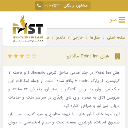
مشاوره رایگان:
۰۲۱-۷۵۲۱۲
منو
تور
صفحه اصلی
هتل‌ها
خارجی
مالدیو
هتل Point Inn مالدیو
خارجی
تور
هتل Point Inn مالدیو
داخلی
هتل Point Inn در چند قدمی ساحل شرقی Hulhumale و فاصله ۷
تور
کیلومتری از پارک Henveiru واقع شده است. از جمله امکانات این
لحظه
ملک می توان به تراس آفتابگیر و رستوران، پذیرش ۲۴ ساعته و
آخری
سرویس اتاق به همراه وای فای رایگان در سراسر ملک و خدمات
دربان، میز تور و صرافی اشاره کرد.
جاذبه‌های
این مهمانخانه اتاق هایی با تهویه مطبوع و میز، کتری، مینی بار،
گردشگری
صندوق امانات، تلویزیون صفحه تخت و حمام اختصاصی با دوش