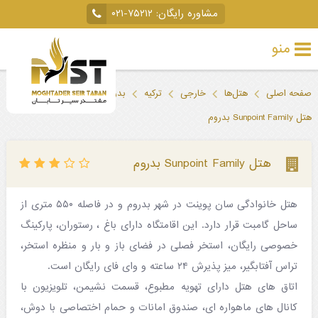
مشاوره رایگان:
۰۲۱-۷۵۲۱۲
منو
تور
صفحه اصلی
هتل‌ها
خارجی
ترکیه
بدروم
خارجی
هتل Sunpoint Family بدروم
تور
داخلی
هتل Sunpoint Family بدروم
تور
هتل خانوادگی سان پوینت در شهر بدروم و در فاصله ۵۵۰ متری از
لحظه
ساحل گامبت قرار دارد. این اقامتگاه دارای باغ ، رستوران، پارکینگ
آخری
خصوصی رایگان، استخر فصلی در فضای باز و بار و منظره استخر،
جاذبه‌های
تراس آفتابگیر، میز پذیرش ۲۴ ساعته و وای فای رایگان است.
اتاق های هتل دارای تهویه مطبوع، قسمت نشیمن، تلویزیون با
گردشگری
کانال های ماهواره ای، صندوق امانات و حمام اختصاصی با دوش،