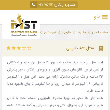
مشاوره رایگان:
۰۲۱-۷۵۲۱۲
منو
تور
صفحه اصلی
هتل‌ها
خارجی
گرجستان
باتومی
هتل Art باتومی
خارجی
تور
هتل Art باتومی
داخلی
این هتل در فاصله ۸ دقیقه پیاده روی تا ساحل قرار دارد و امکاناتی
تور
از قبیل تراس، اتاق‌های بدون آلرژی، و وای‌فای رایگان ، میز پذیرش
لحظه
۲۴ ساعته و یک سالن مشترک ارائه می دهد. این هتل ۱.۷ کیلومتر
آخری
تا پیاتزا، ۱.۸ کیلومتر تا میدان اروپا و ۱.۸ کیلومتر تا بنای یادبود مدیا
فاصله دارد.
جاذبه‌های
همه اتاق ها مجهز به تهویه مطبوع، تلویزیون صفحه تخت با کانال
گردشگری
های ماهواره ای، یخچال، کتری، دوش، دمپایی و کمد هستند. همه