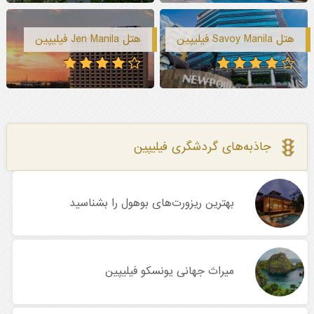
هتل Savoy Manila فیلیپین
هتل Jen Manila فیلیپین
جاذبه‌های گردشگری فیلیپین
بهترین ریزورت‌های بوهول را بشناسید
میراث جهانی یونسکو فیلیپین