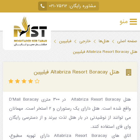
مشاوره رایگان:
۰۲۱-۷۵۲۱۲
منو
تور
صفحه اصلی
هتل‌ها
خارجی
فیلیپین
خارجی
هتل Altabriza Resort Boracay فیلیپین
تور
داخلی
هتل Altabriza Resort Boracay فیلیپین
تور
لحظه
هتل Altabriza Resort Boracay در ۳۰۰ متری D'Mall Boracay
آخری
واقع شده است. هتل دارای یک رستوران و ۲ استخر است. مهمانان
جاذبه‌های
می توانند از نوشیدنی در بار هتل لذت ببرند و از دسترسی رایگان
وای فای استفاده کنند.
گردشگری
اتاق های Altabriza Resort Boracay دارای تهویه مطبوع،