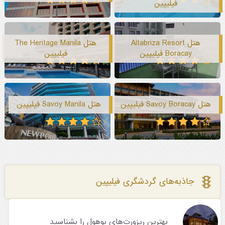
فیلیپین
هتل Altabriza Resort
هتل The Heritage Manila
Boracay فیلیپین
فیلیپین
هتل Savoy Boracay فیلیپین
هتل Savoy Manila فیلیپین
جاذبه‌های گردشگری فیلیپین
بهترین ریزورت‌های بوهول را بشناسید