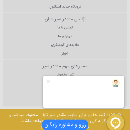
فرودگاه جدید استانبول
آژانس مقتدر سیر تابان
تماس با ما
درباره‌ی ما
جاذبه‌های گردشگری
اخبار
مسیرهای مهم مقتدر سیر
تور استانبول
تور آنتالیا
تور دبی
تور مالزی
1405 کلیه حقوق برای سایت مقتدر سیر تابان محفوظ میباشد و
هرگونه کپی برداری از آن پیگرد قانونی خواهد داشت
رزرو و مشاوره رایگان
طراحی وب سایت
: پرشین تولز