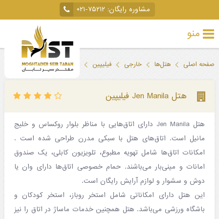
مشاوره رایگان:
۰۲۱-۷۵۲۱۲
منو
تور
صفحه اصلی
هتل‌ها
خارجی
فیلیپین
هتل Jen Manila فیلیپین
خارجی
تور
هتل Jen Manila فیلیپین
داخلی
هتل Jen Manila دارای اتاق‌هایی با مناظر بلوار روکساس و خلیج
تور
مانیل است. اتاق‌های هتل با سبکی مدرن طراحی شده است .
لحظه
امکانات اتاق‌ها شامل تهویه مطبوع، تلویزیون کابلی، یک صندوق‌
آخری
امانات و مینی‌بار می‌باشند. حمام خصوصی اتاق‌ها دارای وان یا
دوش و سشوار و لوازم آرایش رایگان است.
جاذبه‌های
این هتل دارای امکاناتی شامل استخر روباز، استخر کودکان و
گردشگری
باشگاه ورزشی می‌باشد. هتل همچنین خدمات ماساژ در اتاق را نیز