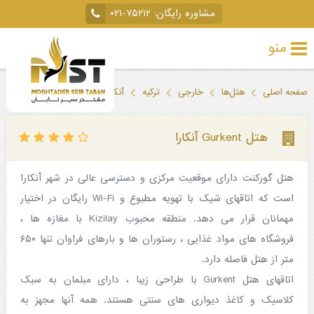
مشاوره رایگان:
۰۲۱-۷۵۲۱۲
منو
تور
صفحه اصلی
هتل‌ها
خارجی
ترکیه
آنکارا
هتل Gurkent آنکارا
خارجی
تور
هتل Gurkent آنکارا
داخلی
هتل گورکنت دارای موقعیت مرکزی و دسترسی عالی در شهر آنکارا
تور
است که اتاقهای شیک با تهویه مطبوع و Wi-Fi رایگان در اختیار
لحظه
مهمانان قرار می دهد. منطقه محبوب Kizilay با مغازه ها ،
آخری
فروشگاه های مواد غذایی ، رستوران ها و بارهای فراوان تنها ۶۵۰
متر از هتل فاصله دارد.
جاذبه‌های
اتاقهای هتل Gurkent با طراحی زیبا ، دارای مبلمان به سبک
گردشگری
کلاسیک و کاغذ دیواری های سنتی هستند. همه آنها مجهز به